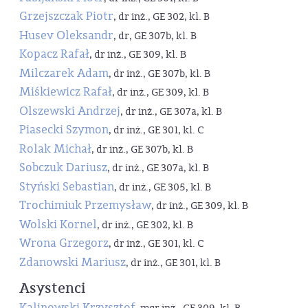
Grzejszczak Piotr
, dr inż., GE 302, kl. B
Husev Oleksandr
, dr, GE 307b, kl. B
Kopacz Rafał
, dr inż., GE 309, kl. B
Milczarek Adam
, dr inż., GE 307b, kl. B
Miśkiewicz Rafał
, dr inż., GE 309, kl. B
Olszewski Andrzej
, dr inż., GE 307a, kl. B
Piasecki Szymon
, dr inż., GE 301, kl. C
Rolak Michał
, dr inż., GE 307b, kl. B
Sobczuk Dariusz
, dr inż., GE 307a, kl. B
Styński Sebastian
, dr inż., GE 305, kl. B
Trochimiuk Przemysław
, dr inż., GE 309, kl. B
Wolski Kornel
, dr inż., GE 302, kl. B
Wrona Grzegorz
, dr inż., GE 301, kl. C
Zdanowski Mariusz
, dr inż., GE 301, kl. B
Asystenci
Kalinowski Krzysztof