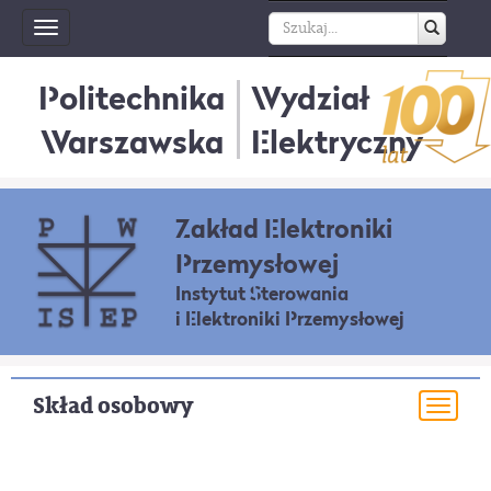
Toggle
navigation
Politechnika
Wydział
Warszawska
Elektryczny
Zakład Elektroniki
Przemysłowej
Instytut Sterowania
i Elektroniki Przemysłowej
Skład osobowy
Togg
navi