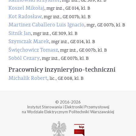
, mgr inż., GE 309, kl. B
Koszel Mikołaj
, mgr inż., GE 014, kl. B
Kot Radosław
, mgr inż., GE 007b, kl. B
Martinez Caballero Luis Ignacio
, mgr, GE 007b, kl. B
Sitnik Jan
, mgr inż., GE 309, kl. B
Szymczak Marek
, mgr inż., GE 014, kl. B
Święchowicz Tomasz
, mgr inż., GE 007b, kl. B
Soból Cezary
, mgr inż., GE 007b, kl. B
Pracownicy inzynieryjno-techniczni
Michalik Robert
, lic., GE 008, kl. B
© 2016-2026
Instytut Sterowania i Elektroniki Przemysłowej
na Wydziale Elektrycznym Politechniki Warszawskiej