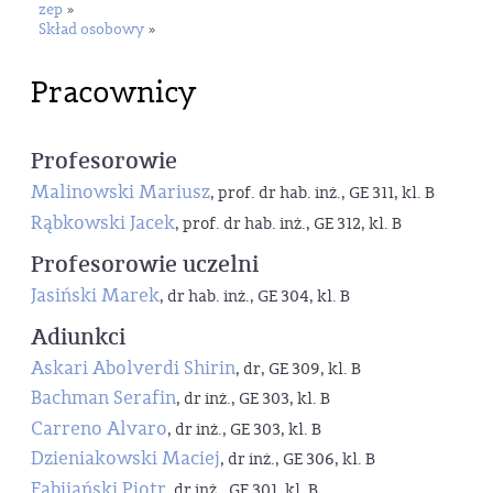
zep
»
Skład osobowy
»
Pracownicy
Profesorowie
Malinowski Mariusz
, prof. dr hab. inż., GE 311, kl. B
Rąbkowski Jacek
, prof. dr hab. inż., GE 312, kl. B
Profesorowie uczelni
Jasiński Marek
, dr hab. inż., GE 304, kl. B
Adiunkci
Askari Abolverdi Shirin
, dr, GE 309, kl. B
Bachman Serafin
, dr inż., GE 303, kl. B
Carreno Alvaro
, dr inż., GE 303, kl. B
Dzieniakowski Maciej
, dr inż., GE 306, kl. B
Fabijański Piotr
, dr inż., GE 301, kl. B