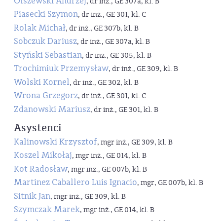
Olszewski Andrzej
, dr inż., GE 307a, kl. B
Piasecki Szymon
, dr inż., GE 301, kl. C
Rolak Michał
, dr inż., GE 307b, kl. B
Sobczuk Dariusz
, dr inż., GE 307a, kl. B
Styński Sebastian
, dr inż., GE 305, kl. B
Trochimiuk Przemysław
, dr inż., GE 309, kl. B
Wolski Kornel
, dr inż., GE 302, kl. B
Wrona Grzegorz
, dr inż., GE 301, kl. C
Zdanowski Mariusz
, dr inż., GE 301, kl. B
Asystenci
Kalinowski Krzysztof
, mgr inż., GE 309, kl. B
Koszel Mikołaj
, mgr inż., GE 014, kl. B
Kot Radosław
, mgr inż., GE 007b, kl. B
Martinez Caballero Luis Ignacio
, mgr, GE 007b, kl. B
Sitnik Jan
, mgr inż., GE 309, kl. B
Szymczak Marek
, mgr inż., GE 014, kl. B