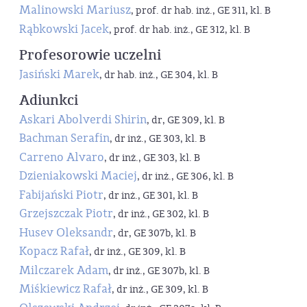
Malinowski Mariusz
, prof. dr hab. inż., GE 311, kl. B
Rąbkowski Jacek
, prof. dr hab. inż., GE 312, kl. B
Profesorowie uczelni
Jasiński Marek
, dr hab. inż., GE 304, kl. B
Adiunkci
Askari Abolverdi Shirin
, dr, GE 309, kl. B
Bachman Serafin
, dr inż., GE 303, kl. B
Carreno Alvaro
, dr inż., GE 303, kl. B
Dzieniakowski Maciej
, dr inż., GE 306, kl. B
Fabijański Piotr
, dr inż., GE 301, kl. B
Grzejszczak Piotr
, dr inż., GE 302, kl. B
Husev Oleksandr
, dr, GE 307b, kl. B
Kopacz Rafał
, dr inż., GE 309, kl. B
Milczarek Adam
, dr inż., GE 307b, kl. B
Miśkiewicz Rafał
, dr inż., GE 309, kl. B