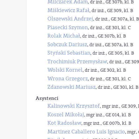
Milczarek Adam
, dr inż., GE 307b, kl. B
Miśkiewicz Rafał
, dr inż., GE 309, kl. B
Olszewski Andrzej
, dr inż., GE 307a, kl. B
Piasecki Szymon
, dr inż., GE 301, kl. C
Rolak Michał
, dr inż., GE 307b, kl. B
Sobczuk Dariusz
, dr inż., GE 307a, kl. B
Styński Sebastian
, dr inż., GE 305, kl. B
Trochimiuk Przemysław
, dr inż., GE 309
Wolski Kornel
, dr inż., GE 302, kl. B
Wrona Grzegorz
, dr inż., GE 301, kl. C
Zdanowski Mariusz
, dr inż., GE 301, kl. B
Asystenci
Kalinowski Krzysztof
, mgr inż., GE 309, 
Koszel Mikołaj
, mgr inż., GE 014, kl. B
Kot Radosław
, mgr inż., GE 007b, kl. B
Martinez Caballero Luis Ignacio
, mgr, 