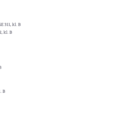
GE 311, kl. B
2, kl. B
B
. B