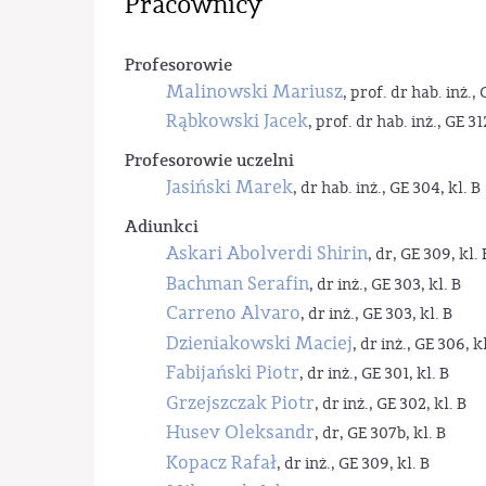
Pracownicy
Profesorowie
Malinowski Mariusz
, prof. dr hab. inż., 
Rąbkowski Jacek
, prof. dr hab. inż., GE 31
Profesorowie uczelni
Jasiński Marek
, dr hab. inż., GE 304, kl. B
Adiunkci
Askari Abolverdi Shirin
, dr, GE 309, kl. 
Bachman Serafin
, dr inż., GE 303, kl. B
Carreno Alvaro
, dr inż., GE 303, kl. B
Dzieniakowski Maciej
, dr inż., GE 306, kl
Fabijański Piotr
, dr inż., GE 301, kl. B
Grzejszczak Piotr
, dr inż., GE 302, kl. B
Husev Oleksandr
, dr, GE 307b, kl. B
Kopacz Rafał
, dr inż., GE 309, kl. B