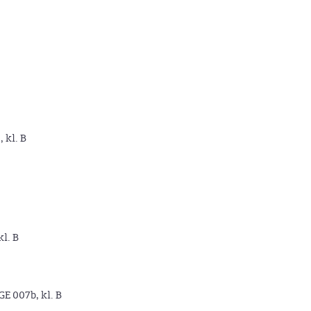
, kl. B
kl. B
GE 007b, kl. B