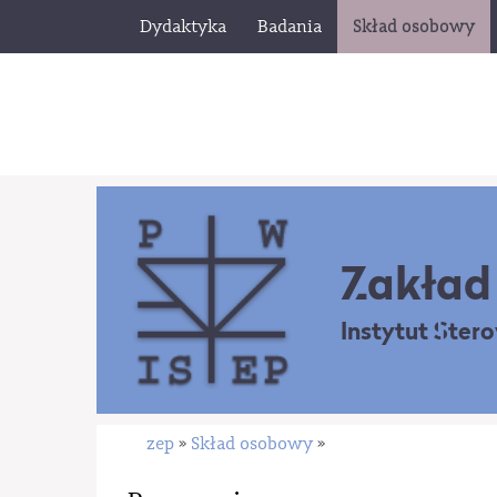
Dydaktyka
Badania
Skład osobowy
Zakład 
Instytut Ster
zep
Skład osobowy
»
»