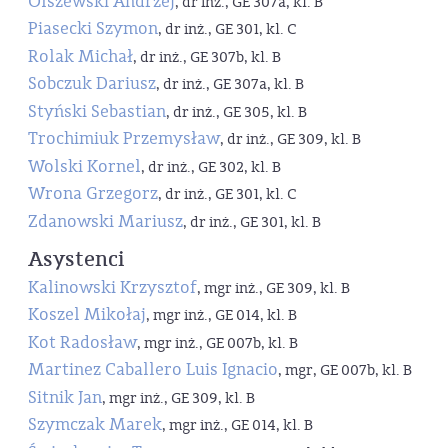
Olszewski Andrzej
, dr inż., GE 307a, kl. B
Piasecki Szymon
, dr inż., GE 301, kl. C
Rolak Michał
, dr inż., GE 307b, kl. B
Sobczuk Dariusz
, dr inż., GE 307a, kl. B
Styński Sebastian
, dr inż., GE 305, kl. B
Trochimiuk Przemysław
, dr inż., GE 309, kl. B
Wolski Kornel
, dr inż., GE 302, kl. B
Wrona Grzegorz
, dr inż., GE 301, kl. C
Zdanowski Mariusz
, dr inż., GE 301, kl. B
Asystenci
Kalinowski Krzysztof
, mgr inż., GE 309, kl. B
Koszel Mikołaj
, mgr inż., GE 014, kl. B
Kot Radosław
, mgr inż., GE 007b, kl. B
Martinez Caballero Luis Ignacio
, mgr, GE 007b, kl. B
Sitnik Jan
, mgr inż., GE 309, kl. B
Szymczak Marek
, mgr inż., GE 014, kl. B