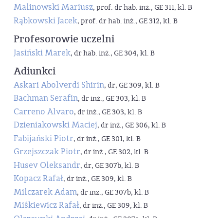
Malinowski Mariusz
, prof. dr hab. inż., GE 311, kl. B
Rąbkowski Jacek
, prof. dr hab. inż., GE 312, kl. B
Profesorowie uczelni
Jasiński Marek
, dr hab. inż., GE 304, kl. B
Adiunkci
Askari Abolverdi Shirin
, dr, GE 309, kl. B
Bachman Serafin
, dr inż., GE 303, kl. B
Carreno Alvaro
, dr inż., GE 303, kl. B
Dzieniakowski Maciej
, dr inż., GE 306, kl. B
Fabijański Piotr
, dr inż., GE 301, kl. B
Grzejszczak Piotr
, dr inż., GE 302, kl. B
Husev Oleksandr
, dr, GE 307b, kl. B
Kopacz Rafał
, dr inż., GE 309, kl. B
Milczarek Adam
, dr inż., GE 307b, kl. B
Miśkiewicz Rafał
, dr inż., GE 309, kl. B