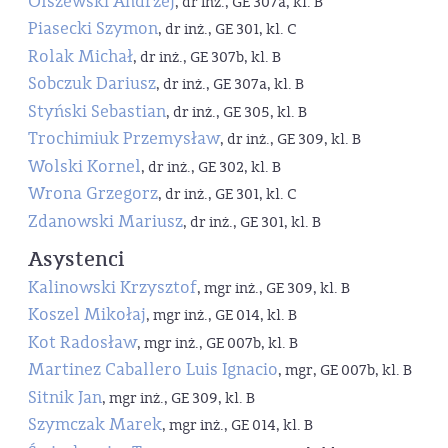
Olszewski Andrzej
, dr inż., GE 307a, kl. B
Piasecki Szymon
, dr inż., GE 301, kl. C
Rolak Michał
, dr inż., GE 307b, kl. B
Sobczuk Dariusz
, dr inż., GE 307a, kl. B
Styński Sebastian
, dr inż., GE 305, kl. B
Trochimiuk Przemysław
, dr inż., GE 309, kl. B
Wolski Kornel
, dr inż., GE 302, kl. B
Wrona Grzegorz
, dr inż., GE 301, kl. C
Zdanowski Mariusz
, dr inż., GE 301, kl. B
Asystenci
Kalinowski Krzysztof
, mgr inż., GE 309, kl. B
Koszel Mikołaj
, mgr inż., GE 014, kl. B
Kot Radosław
, mgr inż., GE 007b, kl. B
Martinez Caballero Luis Ignacio
, mgr, GE 007b, kl. B
Sitnik Jan
, mgr inż., GE 309, kl. B
Szymczak Marek
, mgr inż., GE 014, kl. B