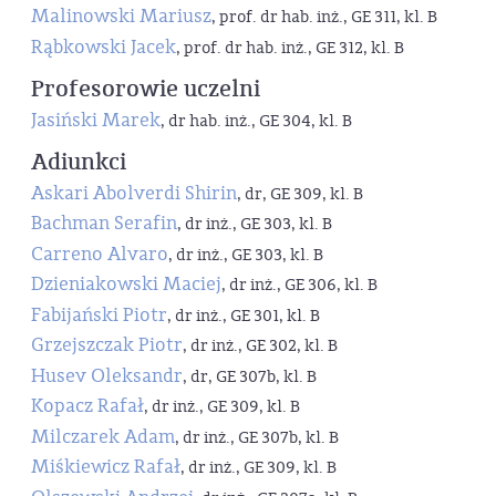
Malinowski Mariusz
, prof. dr hab. inż., GE 311, kl. B
Rąbkowski Jacek
, prof. dr hab. inż., GE 312, kl. B
Profesorowie uczelni
Jasiński Marek
, dr hab. inż., GE 304, kl. B
Adiunkci
Askari Abolverdi Shirin
, dr, GE 309, kl. B
Bachman Serafin
, dr inż., GE 303, kl. B
Carreno Alvaro
, dr inż., GE 303, kl. B
Dzieniakowski Maciej
, dr inż., GE 306, kl. B
Fabijański Piotr
, dr inż., GE 301, kl. B
Grzejszczak Piotr
, dr inż., GE 302, kl. B
Husev Oleksandr
, dr, GE 307b, kl. B
Kopacz Rafał
, dr inż., GE 309, kl. B
Milczarek Adam
, dr inż., GE 307b, kl. B
Miśkiewicz Rafał
, dr inż., GE 309, kl. B