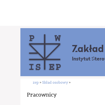
Zakład 
Instytut Ster
zep
Skład osobowy
»
»
Pracownicy