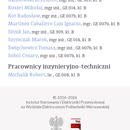
, mgr inż., GE 309, kl. B
Koszel Mikołaj
, mgr inż., GE 014, kl. B
Kot Radosław
, mgr inż., GE 007b, kl. B
Martinez Caballero Luis Ignacio
, mgr, GE 007b, kl. B
Sitnik Jan
, mgr inż., GE 309, kl. B
Szymczak Marek
, mgr inż., GE 014, kl. B
Święchowicz Tomasz
, mgr inż., GE 007b, kl. B
Soból Cezary
, mgr inż., GE 007b, kl. B
Pracownicy inzynieryjno-techniczni
Michalik Robert
, lic., GE 008, kl. B
© 2016-2026
Instytut Sterowania i Elektroniki Przemysłowej
na Wydziale Elektrycznym Politechniki Warszawskiej