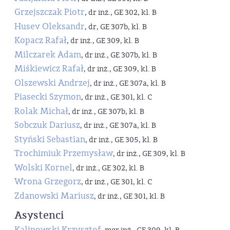
Grzejszczak Piotr
, dr inż., GE 302, kl. B
Husev Oleksandr
, dr, GE 307b, kl. B
Kopacz Rafał
, dr inż., GE 309, kl. B
Milczarek Adam
, dr inż., GE 307b, kl. B
Miśkiewicz Rafał
, dr inż., GE 309, kl. B
Olszewski Andrzej
, dr inż., GE 307a, kl. B
Piasecki Szymon
, dr inż., GE 301, kl. C
Rolak Michał
, dr inż., GE 307b, kl. B
Sobczuk Dariusz
, dr inż., GE 307a, kl. B
Styński Sebastian
, dr inż., GE 305, kl. B
Trochimiuk Przemysław
, dr inż., GE 309, kl. B
Wolski Kornel
, dr inż., GE 302, kl. B
Wrona Grzegorz
, dr inż., GE 301, kl. C
Zdanowski Mariusz
, dr inż., GE 301, kl. B
Asystenci
Kalinowski Krzysztof