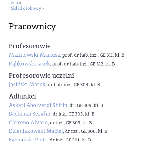
zep
»
Skład osobowy
»
Pracownicy
Profesorowie
Malinowski Mariusz
, prof. dr hab. inż., GE 311, kl. B
Rąbkowski Jacek
, prof. dr hab. inż., GE 312, kl. B
Profesorowie uczelni
Jasiński Marek
, dr hab. inż., GE 304, kl. B
Adiunkci
Askari Abolverdi Shirin
, dr, GE 309, kl. B
Bachman Serafin
, dr inż., GE 303, kl. B
Carreno Alvaro
, dr inż., GE 303, kl. B
Dzieniakowski Maciej
, dr inż., GE 306, kl. B
Fabijański Piotr
, dr inż., GE 301, kl. B