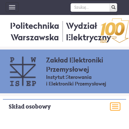
Toggle
navigation
Politechnika
Wydział
Warszawska
Elektryczny
Zakład Elektroniki
Przemysłowej
Instytut Sterowania
i Elektroniki Przemysłowej
Skład osobowy
Togg
navi