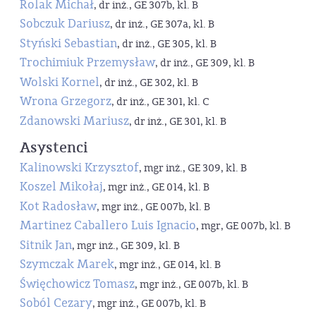
Rolak Michał
, dr inż., GE 307b, kl. B
Sobczuk Dariusz
, dr inż., GE 307a, kl. B
Styński Sebastian
, dr inż., GE 305, kl. B
Trochimiuk Przemysław
, dr inż., GE 309, kl. B
Wolski Kornel
, dr inż., GE 302, kl. B
Wrona Grzegorz
, dr inż., GE 301, kl. C
Zdanowski Mariusz
, dr inż., GE 301, kl. B
Asystenci
Kalinowski Krzysztof
, mgr inż., GE 309, kl. B
Koszel Mikołaj
, mgr inż., GE 014, kl. B
Kot Radosław
, mgr inż., GE 007b, kl. B
Martinez Caballero Luis Ignacio
, mgr, GE 007b, kl. B
Sitnik Jan
, mgr inż., GE 309, kl. B
Szymczak Marek
, mgr inż., GE 014, kl. B
Święchowicz Tomasz
, mgr inż., GE 007b, kl. B
Soból Cezary
, mgr inż., GE 007b, kl. B