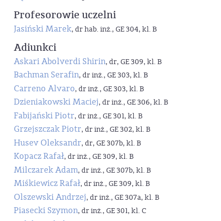
Profesorowie uczelni
Jasiński Marek
, dr hab. inż., GE 304, kl. B
Adiunkci
Askari Abolverdi Shirin
, dr, GE 309, kl. B
Bachman Serafin
, dr inż., GE 303, kl. B
Carreno Alvaro
, dr inż., GE 303, kl. B
Dzieniakowski Maciej
, dr inż., GE 306, kl. B
Fabijański Piotr
, dr inż., GE 301, kl. B
Grzejszczak Piotr
, dr inż., GE 302, kl. B
Husev Oleksandr
, dr, GE 307b, kl. B
Kopacz Rafał
, dr inż., GE 309, kl. B
Milczarek Adam
, dr inż., GE 307b, kl. B
Miśkiewicz Rafał
, dr inż., GE 309, kl. B
Olszewski Andrzej
, dr inż., GE 307a, kl. B
Piasecki Szymon
, dr inż., GE 301, kl. C