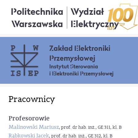
Politechnika
Wydział
Warszawska
Elektryczny
Zakład Elektroniki
Przemysłowej
Instytut Sterowania
i Elektroniki Przemysłowej
Pracownicy
Profesorowie
Malinowski Mariusz
, prof. dr hab. inż., GE 311, kl. B
Rąbkowski Jacek
, prof. dr hab. inż., GE 312, kl. B