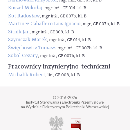
, mgr inż., GE 309, kl. B
Koszel Mikołaj
, mgr inż., GE 014, kl. B
Kot Radosław
, mgr inż., GE 007b, kl. B
Martinez Caballero Luis Ignacio
, mgr, GE 007b, kl. B
Sitnik Jan
, mgr inż., GE 309, kl. B
Szymczak Marek
, mgr inż., GE 014, kl. B
Święchowicz Tomasz
, mgr inż., GE 007b, kl. B
Soból Cezary
, mgr inż., GE 007b, kl. B
Pracownicy inzynieryjno-techniczni
Michalik Robert
, lic., GE 008, kl. B
© 2016-2026
Instytut Sterowania i Elektroniki Przemysłowej
na Wydziale Elektrycznym Politechniki Warszawskiej