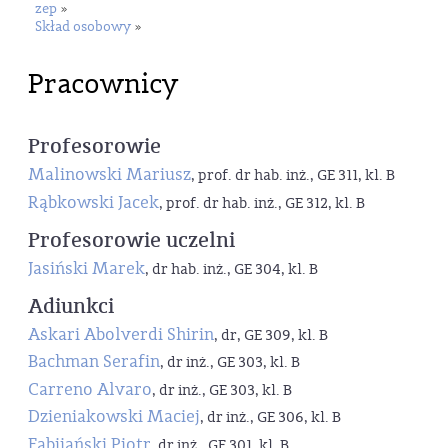
zep
»
Skład osobowy
»
Pracownicy
Profesorowie
Malinowski Mariusz
, prof. dr hab. inż., GE 311, kl. B
Rąbkowski Jacek
, prof. dr hab. inż., GE 312, kl. B
Profesorowie uczelni
Jasiński Marek
, dr hab. inż., GE 304, kl. B
Adiunkci
Askari Abolverdi Shirin
, dr, GE 309, kl. B
Bachman Serafin
, dr inż., GE 303, kl. B
Carreno Alvaro
, dr inż., GE 303, kl. B
Dzieniakowski Maciej
, dr inż., GE 306, kl. B
Fabijański Piotr
, dr inż., GE 301, kl. B