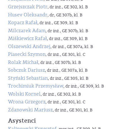
Grzejszczak Piotr
, dr inż., GE 302, kl. B
Husev Oleksandr
, dr, GE 307b, kl. B
Kopacz Rafał
, dr inż., GE 309, kl. B
Milczarek Adam
, dr inż., GE 307b, kl. B
Miśkiewicz Rafał
, dr inż., GE 309, kl. B
Olszewski Andrzej
, dr inż., GE 307a, kl. B
Piasecki Szymon
, dr inż., GE 301, kl. C
Rolak Michał
, dr inż., GE 307b, kl. B
Sobczuk Dariusz
, dr inż., GE 307a, kl. B
Styński Sebastian
, dr inż., GE 305, kl. B
Trochimiuk Przemysław
, dr inż., GE 309, kl. B
Wolski Kornel
, dr inż., GE 302, kl. B
Wrona Grzegorz
, dr inż., GE 301, kl. C
Zdanowski Mariusz
, dr inż., GE 301, kl. B
Asystenci
Kalinowski Krzysztof