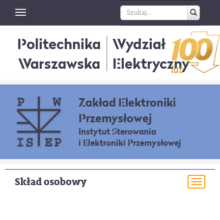
Toggle
navigation
Politechnika
Wydział
Warszawska
Elektryczny
Zakład Elektroniki
Przemysłowej
Instytut Sterowania
i Elektroniki Przemysłowej
Skład osobowy
Togg
navi