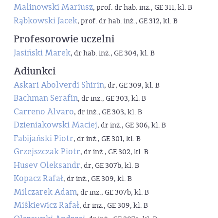
Malinowski Mariusz
, prof. dr hab. inż., GE 311, kl. B
Rąbkowski Jacek
, prof. dr hab. inż., GE 312, kl. B
Profesorowie uczelni
Jasiński Marek
, dr hab. inż., GE 304, kl. B
Adiunkci
Askari Abolverdi Shirin
, dr, GE 309, kl. B
Bachman Serafin
, dr inż., GE 303, kl. B
Carreno Alvaro
, dr inż., GE 303, kl. B
Dzieniakowski Maciej
, dr inż., GE 306, kl. B
Fabijański Piotr
, dr inż., GE 301, kl. B
Grzejszczak Piotr
, dr inż., GE 302, kl. B
Husev Oleksandr
, dr, GE 307b, kl. B
Kopacz Rafał
, dr inż., GE 309, kl. B
Milczarek Adam
, dr inż., GE 307b, kl. B
Miśkiewicz Rafał
, dr inż., GE 309, kl. B