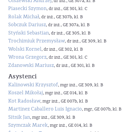
Olszewski Andrzej
, dr inż., GE 307a, kl. B
Piasecki Szymon
, dr inż., GE 301, kl. C
Rolak Michał
, dr inż., GE 307b, kl. B
Sobczuk Dariusz
, dr inż., GE 307a, kl. B
Styński Sebastian
, dr inż., GE 305, kl. B
Trochimiuk Przemysław
, dr inż., GE 309, kl. B
Wolski Kornel
, dr inż., GE 302, kl. B
Wrona Grzegorz
, dr inż., GE 301, kl. C
Zdanowski Mariusz
, dr inż., GE 301, kl. B
Asystenci
Kalinowski Krzysztof
, mgr inż., GE 309, kl. B
Koszel Mikołaj
, mgr inż., GE 014, kl. B
Kot Radosław
, mgr inż., GE 007b, kl. B
Martinez Caballero Luis Ignacio
, mgr, GE 007b, kl. B
Sitnik Jan
, mgr inż., GE 309, kl. B
Szymczak Marek
, mgr inż., GE 014, kl. B