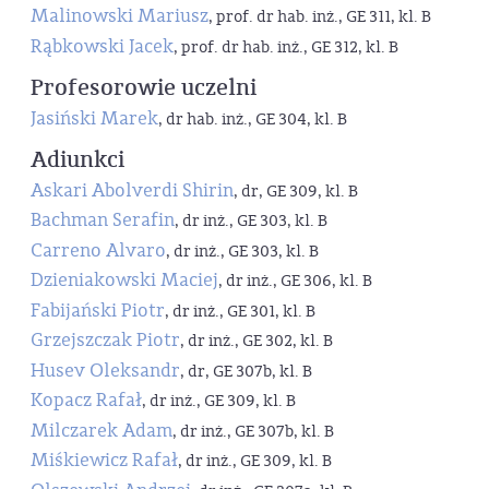
Malinowski Mariusz
, prof. dr hab. inż., GE 311, kl. B
Rąbkowski Jacek
, prof. dr hab. inż., GE 312, kl. B
Profesorowie uczelni
Jasiński Marek
, dr hab. inż., GE 304, kl. B
Adiunkci
Askari Abolverdi Shirin
, dr, GE 309, kl. B
Bachman Serafin
, dr inż., GE 303, kl. B
Carreno Alvaro
, dr inż., GE 303, kl. B
Dzieniakowski Maciej
, dr inż., GE 306, kl. B
Fabijański Piotr
, dr inż., GE 301, kl. B
Grzejszczak Piotr
, dr inż., GE 302, kl. B
Husev Oleksandr
, dr, GE 307b, kl. B
Kopacz Rafał
, dr inż., GE 309, kl. B
Milczarek Adam
, dr inż., GE 307b, kl. B
Miśkiewicz Rafał
, dr inż., GE 309, kl. B