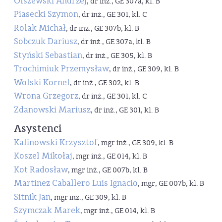
Olszewski Andrzej
, dr inż., GE 307a, kl. B
Piasecki Szymon
, dr inż., GE 301, kl. C
Rolak Michał
, dr inż., GE 307b, kl. B
Sobczuk Dariusz
, dr inż., GE 307a, kl. B
Styński Sebastian
, dr inż., GE 305, kl. B
Trochimiuk Przemysław
, dr inż., GE 309, kl. B
Wolski Kornel
, dr inż., GE 302, kl. B
Wrona Grzegorz
, dr inż., GE 301, kl. C
Zdanowski Mariusz
, dr inż., GE 301, kl. B
Asystenci
Kalinowski Krzysztof
, mgr inż., GE 309, kl. B
Koszel Mikołaj
, mgr inż., GE 014, kl. B
Kot Radosław
, mgr inż., GE 007b, kl. B
Martinez Caballero Luis Ignacio
, mgr, GE 007b, kl. B
Sitnik Jan
, mgr inż., GE 309, kl. B
Szymczak Marek
, mgr inż., GE 014, kl. B