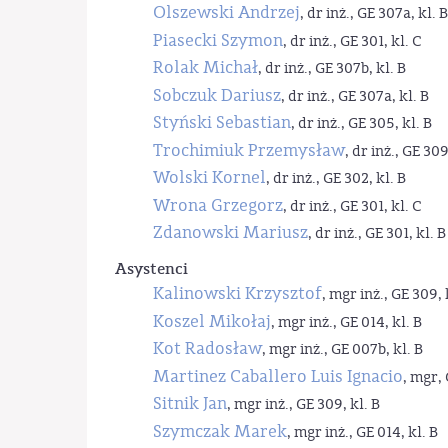
Olszewski Andrzej
, dr inż., GE 307a, kl. B
Piasecki Szymon
, dr inż., GE 301, kl. C
Rolak Michał
, dr inż., GE 307b, kl. B
Sobczuk Dariusz
, dr inż., GE 307a, kl. B
Styński Sebastian
, dr inż., GE 305, kl. B
Trochimiuk Przemysław
, dr inż., GE 309
Wolski Kornel
, dr inż., GE 302, kl. B
Wrona Grzegorz
, dr inż., GE 301, kl. C
Zdanowski Mariusz
, dr inż., GE 301, kl. B
Asystenci
Kalinowski Krzysztof
, mgr inż., GE 309, 
Koszel Mikołaj
, mgr inż., GE 014, kl. B
Kot Radosław
, mgr inż., GE 007b, kl. B
Martinez Caballero Luis Ignacio
, mgr, 
Sitnik Jan
, mgr inż., GE 309, kl. B
Szymczak Marek
, mgr inż., GE 014, kl. B