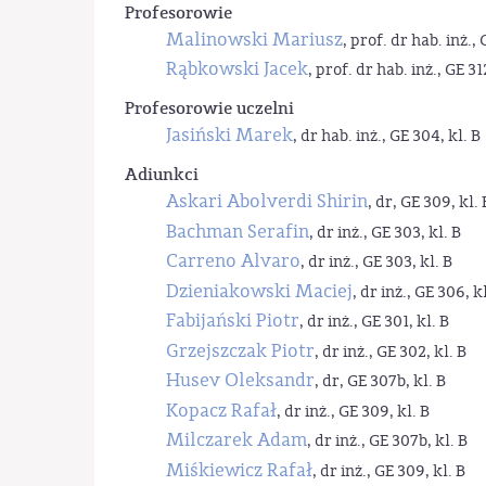
Profesorowie
Malinowski Mariusz
, prof. dr hab. inż., 
Rąbkowski Jacek
, prof. dr hab. inż., GE 31
Profesorowie uczelni
Jasiński Marek
, dr hab. inż., GE 304, kl. B
Adiunkci
Askari Abolverdi Shirin
, dr, GE 309, kl. 
Bachman Serafin
, dr inż., GE 303, kl. B
Carreno Alvaro
, dr inż., GE 303, kl. B
Dzieniakowski Maciej
, dr inż., GE 306, kl
Fabijański Piotr
, dr inż., GE 301, kl. B
Grzejszczak Piotr
, dr inż., GE 302, kl. B
Husev Oleksandr
, dr, GE 307b, kl. B
Kopacz Rafał
, dr inż., GE 309, kl. B
Milczarek Adam
, dr inż., GE 307b, kl. B
Miśkiewicz Rafał
, dr inż., GE 309, kl. B