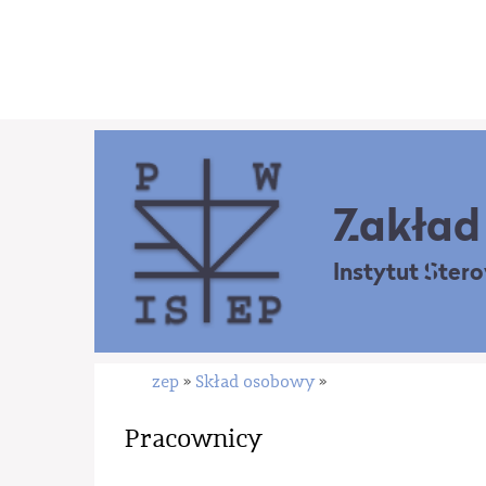
Zakład 
Instytut Ster
zep
Skład osobowy
»
»
Pracownicy