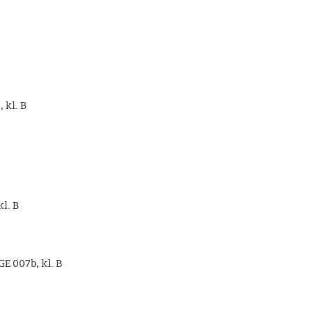
, kl. B
kl. B
GE 007b, kl. B