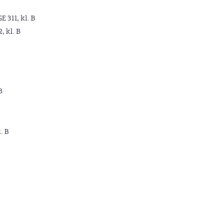
GE 311, kl. B
2, kl. B
B
. B