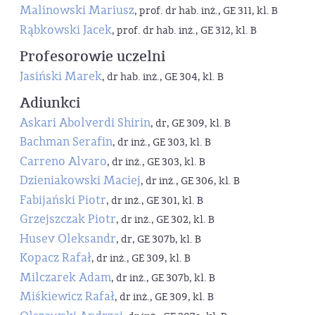
Malinowski Mariusz
, prof. dr hab. inż., GE 311, kl. B
Rąbkowski Jacek
, prof. dr hab. inż., GE 312, kl. B
Profesorowie uczelni
Jasiński Marek
, dr hab. inż., GE 304, kl. B
Adiunkci
Askari Abolverdi Shirin
, dr, GE 309, kl. B
Bachman Serafin
, dr inż., GE 303, kl. B
Carreno Alvaro
, dr inż., GE 303, kl. B
Dzieniakowski Maciej
, dr inż., GE 306, kl. B
Fabijański Piotr
, dr inż., GE 301, kl. B
Grzejszczak Piotr
, dr inż., GE 302, kl. B
Husev Oleksandr
, dr, GE 307b, kl. B
Kopacz Rafał
, dr inż., GE 309, kl. B
Milczarek Adam
, dr inż., GE 307b, kl. B
Miśkiewicz Rafał
, dr inż., GE 309, kl. B