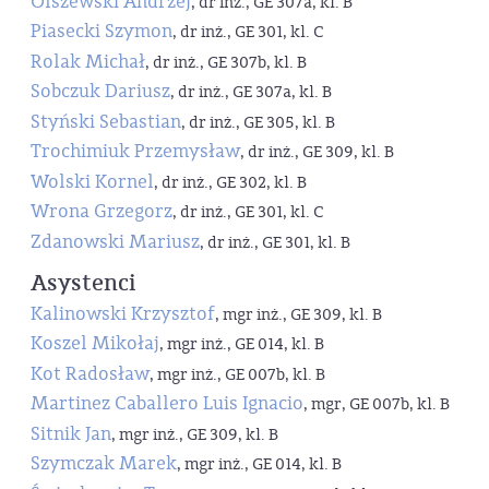
Olszewski Andrzej
, dr inż., GE 307a, kl. B
Piasecki Szymon
, dr inż., GE 301, kl. C
Rolak Michał
, dr inż., GE 307b, kl. B
Sobczuk Dariusz
, dr inż., GE 307a, kl. B
Styński Sebastian
, dr inż., GE 305, kl. B
Trochimiuk Przemysław
, dr inż., GE 309, kl. B
Wolski Kornel
, dr inż., GE 302, kl. B
Wrona Grzegorz
, dr inż., GE 301, kl. C
Zdanowski Mariusz
, dr inż., GE 301, kl. B
Asystenci
Kalinowski Krzysztof
, mgr inż., GE 309, kl. B
Koszel Mikołaj
, mgr inż., GE 014, kl. B
Kot Radosław
, mgr inż., GE 007b, kl. B
Martinez Caballero Luis Ignacio
, mgr, GE 007b, kl. B
Sitnik Jan
, mgr inż., GE 309, kl. B
Szymczak Marek
, mgr inż., GE 014, kl. B