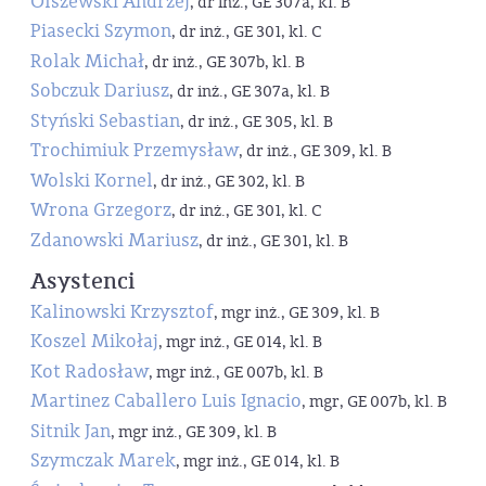
Olszewski Andrzej
, dr inż., GE 307a, kl. B
Piasecki Szymon
, dr inż., GE 301, kl. C
Rolak Michał
, dr inż., GE 307b, kl. B
Sobczuk Dariusz
, dr inż., GE 307a, kl. B
Styński Sebastian
, dr inż., GE 305, kl. B
Trochimiuk Przemysław
, dr inż., GE 309, kl. B
Wolski Kornel
, dr inż., GE 302, kl. B
Wrona Grzegorz
, dr inż., GE 301, kl. C
Zdanowski Mariusz
, dr inż., GE 301, kl. B
Asystenci
Kalinowski Krzysztof
, mgr inż., GE 309, kl. B
Koszel Mikołaj
, mgr inż., GE 014, kl. B
Kot Radosław
, mgr inż., GE 007b, kl. B
Martinez Caballero Luis Ignacio
, mgr, GE 007b, kl. B
Sitnik Jan
, mgr inż., GE 309, kl. B
Szymczak Marek
, mgr inż., GE 014, kl. B