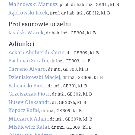
Malinowski Mariusz
, prof. dr hab. inż., GE 311, kl. B
Rąbkowski Jacek
, prof. dr hab. inż., GE 312, kl. B
Profesorowie uczelni
Jasiński Marek
, dr hab. inż., GE 304, kl. B
Adiunkci
Askari Abolverdi Shirin
, dr, GE 309, kl. B
Bachman Serafin
, dr inż., GE 303, kl. B
Carreno Alvaro
, dr inż., GE 303, kl. B
Dzieniakowski Maciej
, dr inż., GE 306, kl. B
Fabijański Piotr
, dr inż., GE 301, kl. B
Grzejszczak Piotr
, dr inż., GE 302, kl. B
Husev Oleksandr
, dr, GE 307b, kl. B
Kopacz Rafał
, dr inż., GE 309, kl. B
Milczarek Adam
, dr inż., GE 307b, kl. B
Miśkiewicz Rafał
, dr inż., GE 309, kl. B