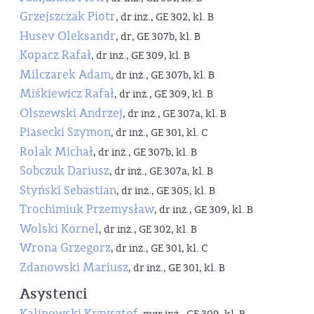
Grzejszczak Piotr
, dr inż., GE 302, kl. B
Husev Oleksandr
, dr, GE 307b, kl. B
Kopacz Rafał
, dr inż., GE 309, kl. B
Milczarek Adam
, dr inż., GE 307b, kl. B
Miśkiewicz Rafał
, dr inż., GE 309, kl. B
Olszewski Andrzej
, dr inż., GE 307a, kl. B
Piasecki Szymon
, dr inż., GE 301, kl. C
Rolak Michał
, dr inż., GE 307b, kl. B
Sobczuk Dariusz
, dr inż., GE 307a, kl. B
Styński Sebastian
, dr inż., GE 305, kl. B
Trochimiuk Przemysław
, dr inż., GE 309, kl. B
Wolski Kornel
, dr inż., GE 302, kl. B
Wrona Grzegorz
, dr inż., GE 301, kl. C
Zdanowski Mariusz
, dr inż., GE 301, kl. B
Asystenci
Kalinowski Krzysztof