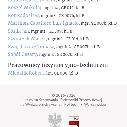
, mgr inż., GE 309, kl. B
Koszel Mikołaj
, mgr inż., GE 014, kl. B
Kot Radosław
, mgr inż., GE 007b, kl. B
Martinez Caballero Luis Ignacio
, mgr, GE 007b, kl. B
Sitnik Jan
, mgr inż., GE 309, kl. B
Szymczak Marek
, mgr inż., GE 014, kl. B
Święchowicz Tomasz
, mgr inż., GE 007b, kl. B
Soból Cezary
, mgr inż., GE 007b, kl. B
Pracownicy inzynieryjno-techniczni
Michalik Robert
, lic., GE 008, kl. B
© 2016-2026
Instytut Sterowania i Elektroniki Przemysłowej
na Wydziale Elektrycznym Politechniki Warszawskiej