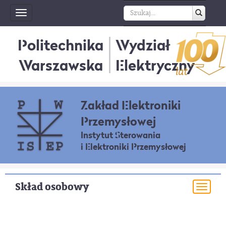
Toggle
navigation
Politechnika
Wydział
Warszawska
Elektryczny
Zakład Elektroniki
Przemysłowej
Instytut Sterowania
i Elektroniki Przemysłowej
Skład osobowy
Togg
navi