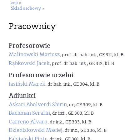
zep
»
Skład osobowy
»
Pracownicy
Profesorowie
Malinowski Mariusz
, prof. dr hab. inż., GE 311, kl. B
Rąbkowski Jacek
, prof. dr hab. inż., GE 312, kl. B
Profesorowie uczelni
Jasiński Marek
, dr hab. inż., GE 304, kl. B
Adiunkci
Askari Abolverdi Shirin
, dr, GE 309, kl. B
Bachman Serafin
, dr inż., GE 303, kl. B
Carreno Alvaro
, dr inż., GE 303, kl. B
Dzieniakowski Maciej
, dr inż., GE 306, kl. B
Fabijański Piotr
, dr inż., GE 301, kl. B