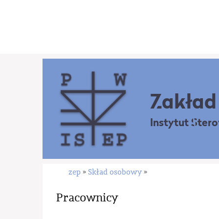
Zakład 
Instytut Ster
zep
Skład osobowy
»
»
Pracownicy