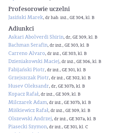
Profesorowie uczelni
Jasiński Marek
, dr hab. inż., GE 304, kl. B
Adiunkci
Askari Abolverdi Shirin
, dr, GE 309, kl. B
Bachman Serafin
, dr inż., GE 303, kl. B
Carreno Alvaro
, dr inż., GE 303, kl. B
Dzieniakowski Maciej
, dr inż., GE 306, kl. B
Fabijański Piotr
, dr inż., GE 301, kl. B
Grzejszczak Piotr
, dr inż., GE 302, kl. B
Husev Oleksandr
, dr, GE 307b, kl. B
Kopacz Rafał
, dr inż., GE 309, kl. B
Milczarek Adam
, dr inż., GE 307b, kl. B
Miśkiewicz Rafał
, dr inż., GE 309, kl. B
Olszewski Andrzej
, dr inż., GE 307a, kl. B
Piasecki Szymon
, dr inż., GE 301, kl. C