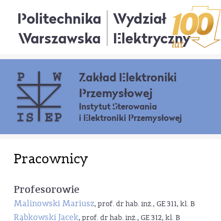
Politechnika
Wydział
Warszawska
Elektryczny
Zakład Elektroniki
Przemysłowej
Instytut Sterowania
i Elektroniki Przemysłowej
Pracownicy
Profesorowie
Malinowski Mariusz
, prof. dr hab. inż., GE 311, kl. B
Rąbkowski Jacek
, prof. dr hab. inż., GE 312, kl. B