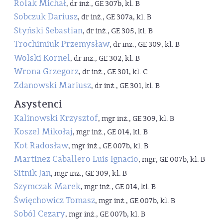
Rolak Michał
, dr inż., GE 307b, kl. B
Sobczuk Dariusz
, dr inż., GE 307a, kl. B
Styński Sebastian
, dr inż., GE 305, kl. B
Trochimiuk Przemysław
, dr inż., GE 309, kl. B
Wolski Kornel
, dr inż., GE 302, kl. B
Wrona Grzegorz
, dr inż., GE 301, kl. C
Zdanowski Mariusz
, dr inż., GE 301, kl. B
Asystenci
Kalinowski Krzysztof
, mgr inż., GE 309, kl. B
Koszel Mikołaj
, mgr inż., GE 014, kl. B
Kot Radosław
, mgr inż., GE 007b, kl. B
Martinez Caballero Luis Ignacio
, mgr, GE 007b, kl. B
Sitnik Jan
, mgr inż., GE 309, kl. B
Szymczak Marek
, mgr inż., GE 014, kl. B
Święchowicz Tomasz
, mgr inż., GE 007b, kl. B
Soból Cezary
, mgr inż., GE 007b, kl. B