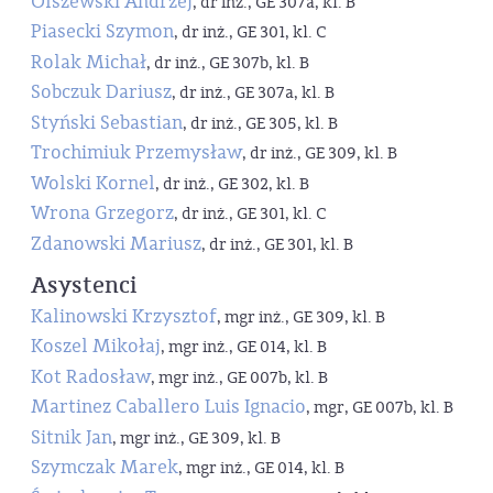
Olszewski Andrzej
, dr inż., GE 307a, kl. B
Piasecki Szymon
, dr inż., GE 301, kl. C
Rolak Michał
, dr inż., GE 307b, kl. B
Sobczuk Dariusz
, dr inż., GE 307a, kl. B
Styński Sebastian
, dr inż., GE 305, kl. B
Trochimiuk Przemysław
, dr inż., GE 309, kl. B
Wolski Kornel
, dr inż., GE 302, kl. B
Wrona Grzegorz
, dr inż., GE 301, kl. C
Zdanowski Mariusz
, dr inż., GE 301, kl. B
Asystenci
Kalinowski Krzysztof
, mgr inż., GE 309, kl. B
Koszel Mikołaj
, mgr inż., GE 014, kl. B
Kot Radosław
, mgr inż., GE 007b, kl. B
Martinez Caballero Luis Ignacio
, mgr, GE 007b, kl. B
Sitnik Jan
, mgr inż., GE 309, kl. B
Szymczak Marek
, mgr inż., GE 014, kl. B