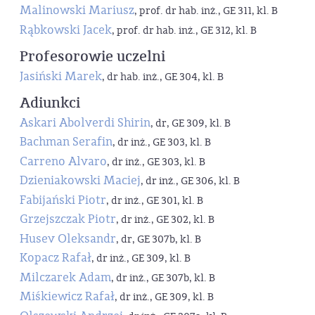
Malinowski Mariusz
, prof. dr hab. inż., GE 311, kl. B
Rąbkowski Jacek
, prof. dr hab. inż., GE 312, kl. B
Profesorowie uczelni
Jasiński Marek
, dr hab. inż., GE 304, kl. B
Adiunkci
Askari Abolverdi Shirin
, dr, GE 309, kl. B
Bachman Serafin
, dr inż., GE 303, kl. B
Carreno Alvaro
, dr inż., GE 303, kl. B
Dzieniakowski Maciej
, dr inż., GE 306, kl. B
Fabijański Piotr
, dr inż., GE 301, kl. B
Grzejszczak Piotr
, dr inż., GE 302, kl. B
Husev Oleksandr
, dr, GE 307b, kl. B
Kopacz Rafał
, dr inż., GE 309, kl. B
Milczarek Adam
, dr inż., GE 307b, kl. B
Miśkiewicz Rafał
, dr inż., GE 309, kl. B