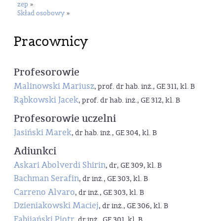
zep
»
Skład osobowy
»
Pracownicy
Profesorowie
Malinowski Mariusz
, prof. dr hab. inż., GE 311, kl. B
Rąbkowski Jacek
, prof. dr hab. inż., GE 312, kl. B
Profesorowie uczelni
Jasiński Marek
, dr hab. inż., GE 304, kl. B
Adiunkci
Askari Abolverdi Shirin
, dr, GE 309, kl. B
Bachman Serafin
, dr inż., GE 303, kl. B
Carreno Alvaro
, dr inż., GE 303, kl. B
Dzieniakowski Maciej
, dr inż., GE 306, kl. B
Fabijański Piotr
, dr inż., GE 301, kl. B