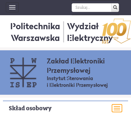
Toggle
navigation
Politechnika
Wydział
Warszawska
Elektryczny
Zakład Elektroniki
Przemysłowej
Instytut Sterowania
i Elektroniki Przemysłowej
Skład osobowy
Togg
navi