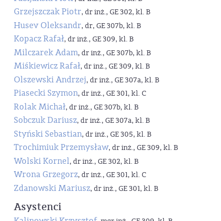
Grzejszczak Piotr
, dr inż., GE 302, kl. B
Husev Oleksandr
, dr, GE 307b, kl. B
Kopacz Rafał
, dr inż., GE 309, kl. B
Milczarek Adam
, dr inż., GE 307b, kl. B
Miśkiewicz Rafał
, dr inż., GE 309, kl. B
Olszewski Andrzej
, dr inż., GE 307a, kl. B
Piasecki Szymon
, dr inż., GE 301, kl. C
Rolak Michał
, dr inż., GE 307b, kl. B
Sobczuk Dariusz
, dr inż., GE 307a, kl. B
Styński Sebastian
, dr inż., GE 305, kl. B
Trochimiuk Przemysław
, dr inż., GE 309, kl. B
Wolski Kornel
, dr inż., GE 302, kl. B
Wrona Grzegorz
, dr inż., GE 301, kl. C
Zdanowski Mariusz
, dr inż., GE 301, kl. B
Asystenci
Kalinowski Krzysztof