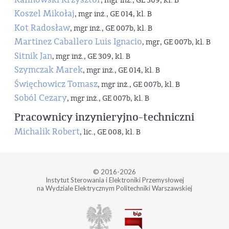
, mgr inż., GE 309, kl. B
Koszel Mikołaj
, mgr inż., GE 014, kl. B
Kot Radosław
, mgr inż., GE 007b, kl. B
Martinez Caballero Luis Ignacio
, mgr, GE 007b, kl. B
Sitnik Jan
, mgr inż., GE 309, kl. B
Szymczak Marek
, mgr inż., GE 014, kl. B
Święchowicz Tomasz
, mgr inż., GE 007b, kl. B
Soból Cezary
, mgr inż., GE 007b, kl. B
Pracownicy inzynieryjno-techniczni
Michalik Robert
, lic., GE 008, kl. B
© 2016-2026
Instytut Sterowania i Elektroniki Przemysłowej
na Wydziale Elektrycznym Politechniki Warszawskiej