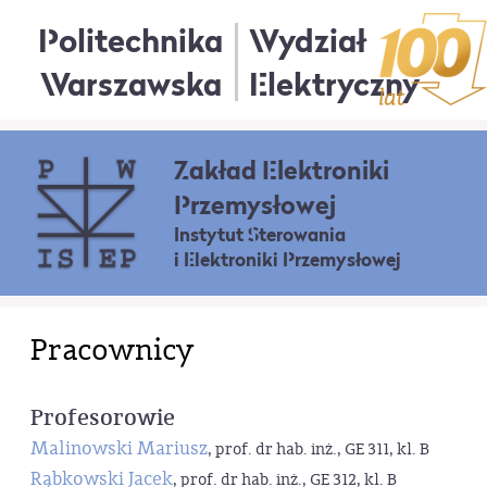
Politechnika
Wydział
Warszawska
Elektryczny
Zakład Elektroniki
Przemysłowej
Instytut Sterowania
i Elektroniki Przemysłowej
Pracownicy
Profesorowie
Malinowski Mariusz
, prof. dr hab. inż., GE 311, kl. B
Rąbkowski Jacek
, prof. dr hab. inż., GE 312, kl. B