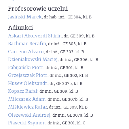
Profesorowie uczelni
Jasiński Marek
, dr hab. inż., GE 304, kl. B
Adiunkci
Askari Abolverdi Shirin
, dr, GE 309, kl. B
Bachman Serafin
, dr inż., GE 303, kl. B
Carreno Alvaro
, dr inż., GE 303, kl. B
Dzieniakowski Maciej
, dr inż., GE 306, kl. B
Fabijański Piotr
, dr inż., GE 301, kl. B
Grzejszczak Piotr
, dr inż., GE 302, kl. B
Husev Oleksandr
, dr, GE 307b, kl. B
Kopacz Rafał
, dr inż., GE 309, kl. B
Milczarek Adam
, dr inż., GE 307b, kl. B
Miśkiewicz Rafał
, dr inż., GE 309, kl. B
Olszewski Andrzej
, dr inż., GE 307a, kl. B
Piasecki Szymon
, dr inż., GE 301, kl. C