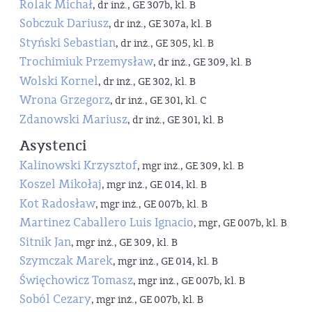
Rolak Michał
, dr inż., GE 307b, kl. B
Sobczuk Dariusz
, dr inż., GE 307a, kl. B
Styński Sebastian
, dr inż., GE 305, kl. B
Trochimiuk Przemysław
, dr inż., GE 309, kl. B
Wolski Kornel
, dr inż., GE 302, kl. B
Wrona Grzegorz
, dr inż., GE 301, kl. C
Zdanowski Mariusz
, dr inż., GE 301, kl. B
Asystenci
Kalinowski Krzysztof
, mgr inż., GE 309, kl. B
Koszel Mikołaj
, mgr inż., GE 014, kl. B
Kot Radosław
, mgr inż., GE 007b, kl. B
Martinez Caballero Luis Ignacio
, mgr, GE 007b, kl. B
Sitnik Jan
, mgr inż., GE 309, kl. B
Szymczak Marek
, mgr inż., GE 014, kl. B
Święchowicz Tomasz
, mgr inż., GE 007b, kl. B
Soból Cezary
, mgr inż., GE 007b, kl. B