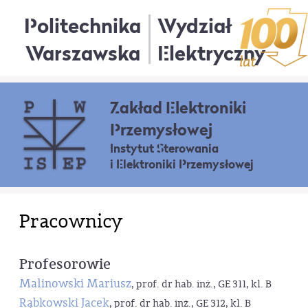
Politechnika
Wydział
Warszawska
Elektryczny
Zakład Elektroniki
Przemysłowej
Instytut Sterowania
i Elektroniki Przemysłowej
Pracownicy
Profesorowie
Malinowski Mariusz
, prof. dr hab. inż., GE 311, kl. B
Rąbkowski Jacek
, prof. dr hab. inż., GE 312, kl. B