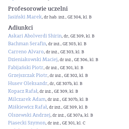
Profesorowie uczelni
Jasiński Marek
, dr hab. inż., GE 304, kl. B
Adiunkci
Askari Abolverdi Shirin
, dr, GE 309, kl. B
Bachman Serafin
, dr inż., GE 303, kl. B
Carreno Alvaro
, dr inż., GE 303, kl. B
Dzieniakowski Maciej
, dr inż., GE 306, kl. B
Fabijański Piotr
, dr inż., GE 301, kl. B
Grzejszczak Piotr
, dr inż., GE 302, kl. B
Husev Oleksandr
, dr, GE 307b, kl. B
Kopacz Rafał
, dr inż., GE 309, kl. B
Milczarek Adam
, dr inż., GE 307b, kl. B
Miśkiewicz Rafał
, dr inż., GE 309, kl. B
Olszewski Andrzej
, dr inż., GE 307a, kl. B
Piasecki Szymon
, dr inż., GE 301, kl. C