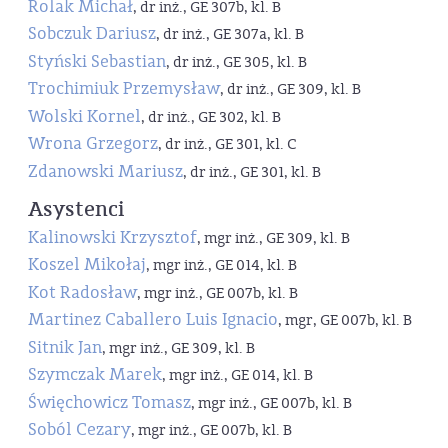
Rolak Michał
, dr inż., GE 307b, kl. B
Sobczuk Dariusz
, dr inż., GE 307a, kl. B
Styński Sebastian
, dr inż., GE 305, kl. B
Trochimiuk Przemysław
, dr inż., GE 309, kl. B
Wolski Kornel
, dr inż., GE 302, kl. B
Wrona Grzegorz
, dr inż., GE 301, kl. C
Zdanowski Mariusz
, dr inż., GE 301, kl. B
Asystenci
Kalinowski Krzysztof
, mgr inż., GE 309, kl. B
Koszel Mikołaj
, mgr inż., GE 014, kl. B
Kot Radosław
, mgr inż., GE 007b, kl. B
Martinez Caballero Luis Ignacio
, mgr, GE 007b, kl. B
Sitnik Jan
, mgr inż., GE 309, kl. B
Szymczak Marek
, mgr inż., GE 014, kl. B
Święchowicz Tomasz
, mgr inż., GE 007b, kl. B
Soból Cezary
, mgr inż., GE 007b, kl. B