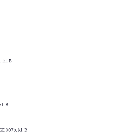
, kl. B
kl. B
GE 007b, kl. B