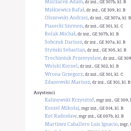
Milczarek Adam
, dr inż., GE 307b, kl. B
Miśkiewicz Rafał
, dr inż., GE 309, kl. B
Olszewski Andrzej
, dr inż., GE 307a, kl. B
Piasecki Szymon
, dr inż., GE 301, kl. C
Rolak Michał
, dr inż., GE 307b, kl. B
Sobczuk Dariusz
, dr inż., GE 307a, kl. B
Styński Sebastian
, dr inż., GE 305, kl. B
Trochimiuk Przemysław
, dr inż., GE 309
Wolski Kornel
, dr inż., GE 302, kl. B
Wrona Grzegorz
, dr inż., GE 301, kl. C
Zdanowski Mariusz
, dr inż., GE 301, kl. B
Asystenci
Kalinowski Krzysztof
, mgr inż., GE 309, 
Koszel Mikołaj
, mgr inż., GE 014, kl. B
Kot Radosław
, mgr inż., GE 007b, kl. B
Martinez Caballero Luis Ignacio
, mgr, 