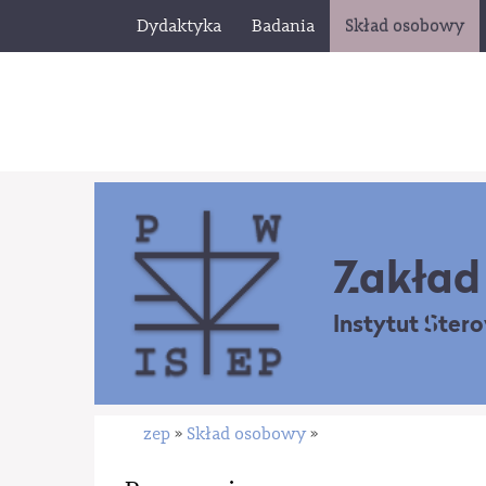
Dydaktyka
Badania
Skład osobowy
Zakład 
Instytut Ster
zep
Skład osobowy
»
»