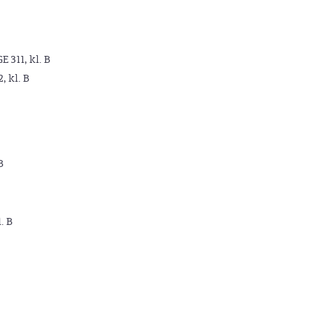
GE 311, kl. B
2, kl. B
B
. B