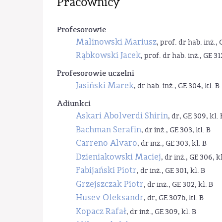
Pracownicy
Profesorowie
Malinowski Mariusz
, prof. dr hab. inż., 
Rąbkowski Jacek
, prof. dr hab. inż., GE 31
Profesorowie uczelni
Jasiński Marek
, dr hab. inż., GE 304, kl. B
Adiunkci
Askari Abolverdi Shirin
, dr, GE 309, kl. 
Bachman Serafin
, dr inż., GE 303, kl. B
Carreno Alvaro
, dr inż., GE 303, kl. B
Dzieniakowski Maciej
, dr inż., GE 306, kl
Fabijański Piotr
, dr inż., GE 301, kl. B
Grzejszczak Piotr
, dr inż., GE 302, kl. B
Husev Oleksandr
, dr, GE 307b, kl. B
Kopacz Rafał
, dr inż., GE 309, kl. B