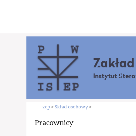
Zakład 
Instytut Ster
zep
Skład osobowy
»
»
Pracownicy