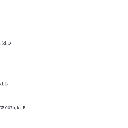
, kl. B
kl. B
GE 007b, kl. B