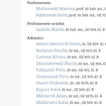
Profesorowie
Malinowski Mariusz
, prof. dr hab. inż., 
Rąbkowski Jacek
, prof. dr hab. inż., GE 31
Profesorowie uczelni
Jasiński Marek
, dr hab. inż., GE 304, kl. B
Adiunkci
Askari Abolverdi Shirin
, dr, GE 309, kl. 
Bachman Serafin
, dr inż., GE 303, kl. B
Carreno Alvaro
, dr inż., GE 303, kl. B
Dzieniakowski Maciej
, dr inż., GE 306, kl
Fabijański Piotr
, dr inż., GE 301, kl. B
Grzejszczak Piotr
, dr inż., GE 302, kl. B
Husev Oleksandr
, dr, GE 307b, kl. B
Kopacz Rafał
, dr inż., GE 309, kl. B
Milczarek Adam
, dr inż., GE 307b, kl. B
Miśkiewicz Rafał
, dr inż., GE 309, kl. B