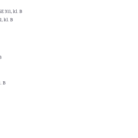
GE 311, kl. B
2, kl. B
B
. B