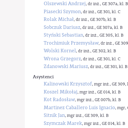
Olszewski Andrzej
, dr inż., GE 307a, kl. B
Piasecki Szymon
, dr inż., GE 301, kl. C
Rolak Michał
, dr inż., GE 307b, kl. B
Sobczuk Dariusz
, dr inż., GE 307a, kl. B
Styński Sebastian
, dr inż., GE 305, kl. B
Trochimiuk Przemysław
, dr inż., GE 309
Wolski Kornel
, dr inż., GE 302, kl. B
Wrona Grzegorz
, dr inż., GE 301, kl. C
Zdanowski Mariusz
, dr inż., GE 301, kl. B
Asystenci
Kalinowski Krzysztof
, mgr inż., GE 309, 
Koszel Mikołaj
, mgr inż., GE 014, kl. B
Kot Radosław
, mgr inż., GE 007b, kl. B
Martinez Caballero Luis Ignacio
, mgr, 
Sitnik Jan
, mgr inż., GE 309, kl. B
Szymczak Marek
, mgr inż., GE 014, kl. B