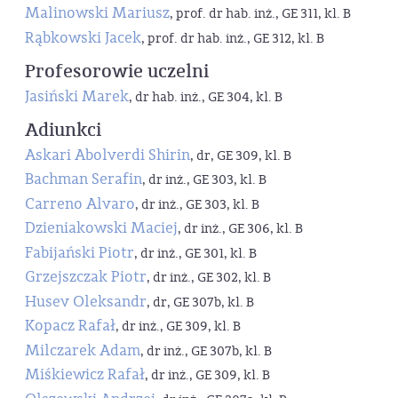
Malinowski Mariusz
, prof. dr hab. inż., GE 311, kl. B
Rąbkowski Jacek
, prof. dr hab. inż., GE 312, kl. B
Profesorowie uczelni
Jasiński Marek
, dr hab. inż., GE 304, kl. B
Adiunkci
Askari Abolverdi Shirin
, dr, GE 309, kl. B
Bachman Serafin
, dr inż., GE 303, kl. B
Carreno Alvaro
, dr inż., GE 303, kl. B
Dzieniakowski Maciej
, dr inż., GE 306, kl. B
Fabijański Piotr
, dr inż., GE 301, kl. B
Grzejszczak Piotr
, dr inż., GE 302, kl. B
Husev Oleksandr
, dr, GE 307b, kl. B
Kopacz Rafał
, dr inż., GE 309, kl. B
Milczarek Adam
, dr inż., GE 307b, kl. B
Miśkiewicz Rafał
, dr inż., GE 309, kl. B