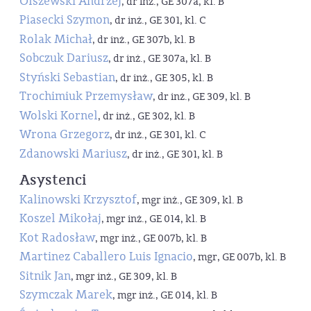
Olszewski Andrzej
, dr inż., GE 307a, kl. B
Piasecki Szymon
, dr inż., GE 301, kl. C
Rolak Michał
, dr inż., GE 307b, kl. B
Sobczuk Dariusz
, dr inż., GE 307a, kl. B
Styński Sebastian
, dr inż., GE 305, kl. B
Trochimiuk Przemysław
, dr inż., GE 309, kl. B
Wolski Kornel
, dr inż., GE 302, kl. B
Wrona Grzegorz
, dr inż., GE 301, kl. C
Zdanowski Mariusz
, dr inż., GE 301, kl. B
Asystenci
Kalinowski Krzysztof
, mgr inż., GE 309, kl. B
Koszel Mikołaj
, mgr inż., GE 014, kl. B
Kot Radosław
, mgr inż., GE 007b, kl. B
Martinez Caballero Luis Ignacio
, mgr, GE 007b, kl. B
Sitnik Jan
, mgr inż., GE 309, kl. B
Szymczak Marek
, mgr inż., GE 014, kl. B