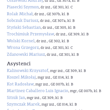
Olszewski Andrzej
, dr inż., GE 307a, kl. B
Piasecki Szymon
, dr inż., GE 301, kl. C
Rolak Michał
, dr inż., GE 307b, kl. B
Sobczuk Dariusz
, dr inż., GE 307a, kl. B
Styński Sebastian
, dr inż., GE 305, kl. B
Trochimiuk Przemysław
, dr inż., GE 309, kl. B
Wolski Kornel
, dr inż., GE 302, kl. B
Wrona Grzegorz
, dr inż., GE 301, kl. C
Zdanowski Mariusz
, dr inż., GE 301, kl. B
Asystenci
Kalinowski Krzysztof
, mgr inż., GE 309, kl. B
Koszel Mikołaj
, mgr inż., GE 014, kl. B
Kot Radosław
, mgr inż., GE 007b, kl. B
Martinez Caballero Luis Ignacio
, mgr, GE 007b, kl. B
Sitnik Jan
, mgr inż., GE 309, kl. B
Szymczak Marek
, mgr inż., GE 014, kl. B