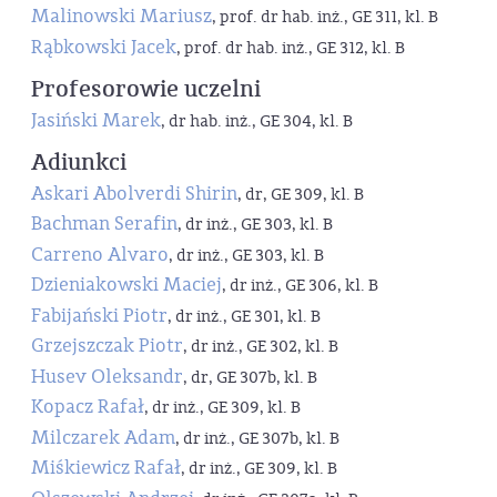
Malinowski Mariusz
, prof. dr hab. inż., GE 311, kl. B
Rąbkowski Jacek
, prof. dr hab. inż., GE 312, kl. B
Profesorowie uczelni
Jasiński Marek
, dr hab. inż., GE 304, kl. B
Adiunkci
Askari Abolverdi Shirin
, dr, GE 309, kl. B
Bachman Serafin
, dr inż., GE 303, kl. B
Carreno Alvaro
, dr inż., GE 303, kl. B
Dzieniakowski Maciej
, dr inż., GE 306, kl. B
Fabijański Piotr
, dr inż., GE 301, kl. B
Grzejszczak Piotr
, dr inż., GE 302, kl. B
Husev Oleksandr
, dr, GE 307b, kl. B
Kopacz Rafał
, dr inż., GE 309, kl. B
Milczarek Adam
, dr inż., GE 307b, kl. B
Miśkiewicz Rafał
, dr inż., GE 309, kl. B