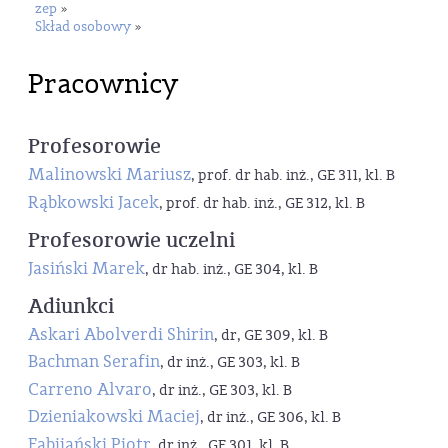
zep
»
Skład osobowy
»
Pracownicy
Profesorowie
Malinowski Mariusz
, prof. dr hab. inż., GE 311, kl. B
Rąbkowski Jacek
, prof. dr hab. inż., GE 312, kl. B
Profesorowie uczelni
Jasiński Marek
, dr hab. inż., GE 304, kl. B
Adiunkci
Askari Abolverdi Shirin
, dr, GE 309, kl. B
Bachman Serafin
, dr inż., GE 303, kl. B
Carreno Alvaro
, dr inż., GE 303, kl. B
Dzieniakowski Maciej
, dr inż., GE 306, kl. B
Fabijański Piotr
, dr inż., GE 301, kl. B