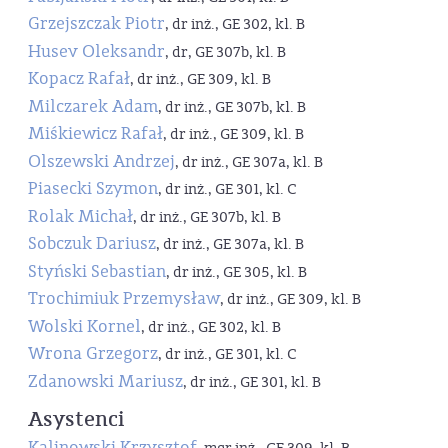
Grzejszczak Piotr
, dr inż., GE 302, kl. B
Husev Oleksandr
, dr, GE 307b, kl. B
Kopacz Rafał
, dr inż., GE 309, kl. B
Milczarek Adam
, dr inż., GE 307b, kl. B
Miśkiewicz Rafał
, dr inż., GE 309, kl. B
Olszewski Andrzej
, dr inż., GE 307a, kl. B
Piasecki Szymon
, dr inż., GE 301, kl. C
Rolak Michał
, dr inż., GE 307b, kl. B
Sobczuk Dariusz
, dr inż., GE 307a, kl. B
Styński Sebastian
, dr inż., GE 305, kl. B
Trochimiuk Przemysław
, dr inż., GE 309, kl. B
Wolski Kornel
, dr inż., GE 302, kl. B
Wrona Grzegorz
, dr inż., GE 301, kl. C
Zdanowski Mariusz
, dr inż., GE 301, kl. B
Asystenci
Kalinowski Krzysztof