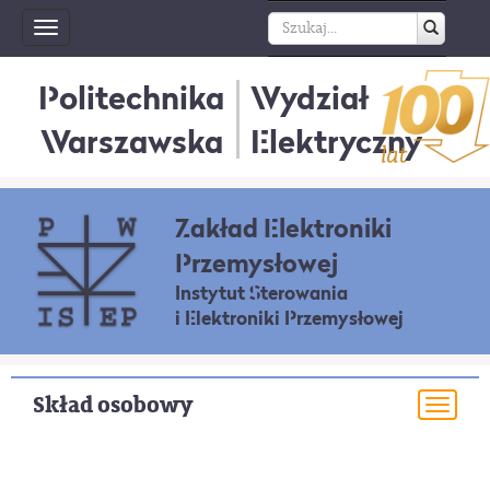
Toggle
navigation
Politechnika
Wydział
Warszawska
Elektryczny
Zakład Elektroniki
Przemysłowej
Instytut Sterowania
i Elektroniki Przemysłowej
Skład osobowy
Togg
navi