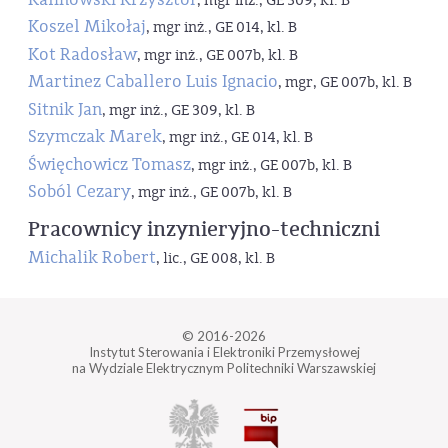
, mgr inż., GE 309, kl. B
Koszel Mikołaj
, mgr inż., GE 014, kl. B
Kot Radosław
, mgr inż., GE 007b, kl. B
Martinez Caballero Luis Ignacio
, mgr, GE 007b, kl. B
Sitnik Jan
, mgr inż., GE 309, kl. B
Szymczak Marek
, mgr inż., GE 014, kl. B
Święchowicz Tomasz
, mgr inż., GE 007b, kl. B
Soból Cezary
, mgr inż., GE 007b, kl. B
Pracownicy inzynieryjno-techniczni
Michalik Robert
, lic., GE 008, kl. B
© 2016-2026
Instytut Sterowania i Elektroniki Przemysłowej
na Wydziale Elektrycznym Politechniki Warszawskiej