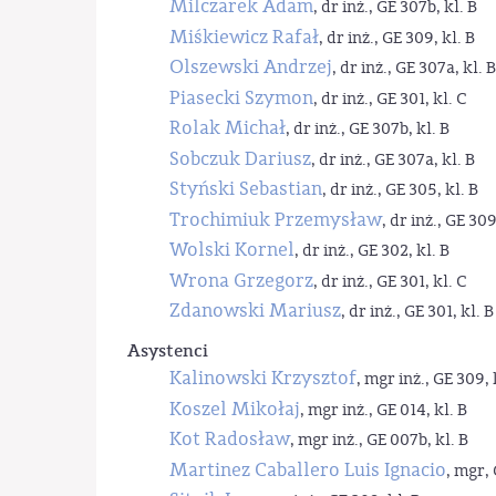
Milczarek Adam
, dr inż., GE 307b, kl. B
Miśkiewicz Rafał
, dr inż., GE 309, kl. B
Olszewski Andrzej
, dr inż., GE 307a, kl. B
Piasecki Szymon
, dr inż., GE 301, kl. C
Rolak Michał
, dr inż., GE 307b, kl. B
Sobczuk Dariusz
, dr inż., GE 307a, kl. B
Styński Sebastian
, dr inż., GE 305, kl. B
Trochimiuk Przemysław
, dr inż., GE 309
Wolski Kornel
, dr inż., GE 302, kl. B
Wrona Grzegorz
, dr inż., GE 301, kl. C
Zdanowski Mariusz
, dr inż., GE 301, kl. B
Asystenci
Kalinowski Krzysztof
, mgr inż., GE 309, 
Koszel Mikołaj
, mgr inż., GE 014, kl. B
Kot Radosław
, mgr inż., GE 007b, kl. B
Martinez Caballero Luis Ignacio
, mgr, 