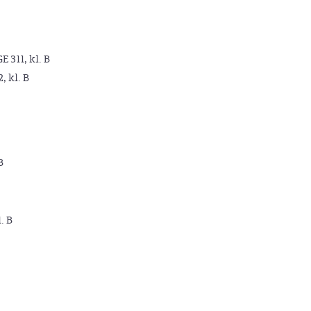
GE 311, kl. B
2, kl. B
B
. B