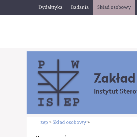
Dydaktyka
Badania
Skład osobowy
Zakład 
Instytut Ster
zep
Skład osobowy
»
»