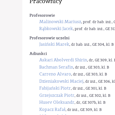
Pracownicy
Profesorowie
Malinowski Mariusz
, prof. dr hab. inż., 
Rąbkowski Jacek
, prof. dr hab. inż., GE 31
Profesorowie uczelni
Jasiński Marek
, dr hab. inż., GE 304, kl. B
Adiunkci
Askari Abolverdi Shirin
, dr, GE 309, kl. 
Bachman Serafin
, dr inż., GE 303, kl. B
Carreno Alvaro
, dr inż., GE 303, kl. B
Dzieniakowski Maciej
, dr inż., GE 306, kl
Fabijański Piotr
, dr inż., GE 301, kl. B
Grzejszczak Piotr
, dr inż., GE 302, kl. B
Husev Oleksandr
, dr, GE 307b, kl. B
Kopacz Rafał
, dr inż., GE 309, kl. B