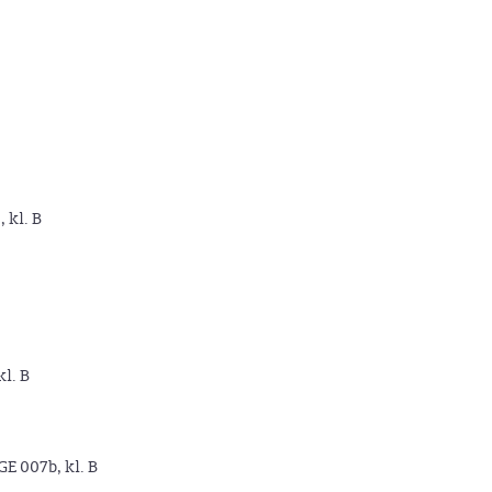
, kl. B
kl. B
GE 007b, kl. B