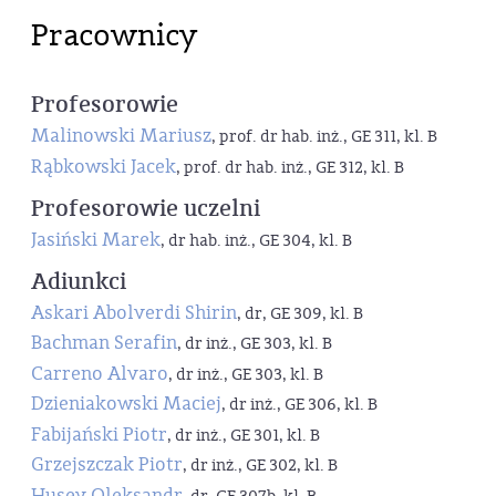
Pracownicy
Profesorowie
Malinowski Mariusz
, prof. dr hab. inż., GE 311, kl. B
Rąbkowski Jacek
, prof. dr hab. inż., GE 312, kl. B
Profesorowie uczelni
Jasiński Marek
, dr hab. inż., GE 304, kl. B
Adiunkci
Askari Abolverdi Shirin
, dr, GE 309, kl. B
Bachman Serafin
, dr inż., GE 303, kl. B
Carreno Alvaro
, dr inż., GE 303, kl. B
Dzieniakowski Maciej
, dr inż., GE 306, kl. B
Fabijański Piotr
, dr inż., GE 301, kl. B
Grzejszczak Piotr
, dr inż., GE 302, kl. B
Husev Oleksandr