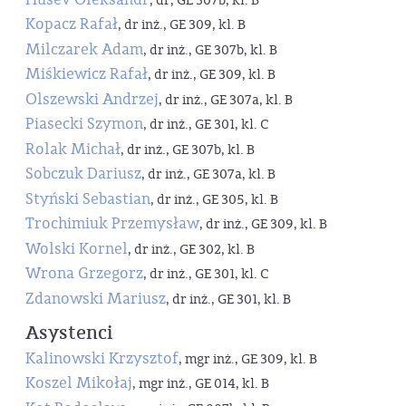
, dr, GE 307b, kl. B
Kopacz Rafał
, dr inż., GE 309, kl. B
Milczarek Adam
, dr inż., GE 307b, kl. B
Miśkiewicz Rafał
, dr inż., GE 309, kl. B
Olszewski Andrzej
, dr inż., GE 307a, kl. B
Piasecki Szymon
, dr inż., GE 301, kl. C
Rolak Michał
, dr inż., GE 307b, kl. B
Sobczuk Dariusz
, dr inż., GE 307a, kl. B
Styński Sebastian
, dr inż., GE 305, kl. B
Trochimiuk Przemysław
, dr inż., GE 309, kl. B
Wolski Kornel
, dr inż., GE 302, kl. B
Wrona Grzegorz
, dr inż., GE 301, kl. C
Zdanowski Mariusz
, dr inż., GE 301, kl. B
Asystenci
Kalinowski Krzysztof
, mgr inż., GE 309, kl. B
Koszel Mikołaj
, mgr inż., GE 014, kl. B