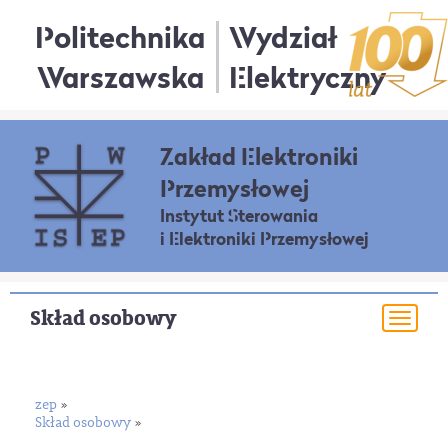
Politechnika
Wydział
Warszawska
Elektryczny
Zakład Elektroniki
Przemysłowej
Instytut Sterowania
i Elektroniki Przemysłowej
Skład osobowy
Togg
navi
zep
»
Skład osobowy
»