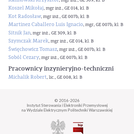
, mgr inż., GE 309, kl. B
Koszel Mikołaj
, mgr inż., GE 014, kl. B
Kot Radosław
, mgr inż., GE 007b, kl. B
Martinez Caballero Luis Ignacio
, mgr, GE 007b, kl. B
Sitnik Jan
, mgr inż., GE 309, kl. B
Szymczak Marek
, mgr inż., GE 014, kl. B
Święchowicz Tomasz
, mgr inż., GE 007b, kl. B
Soból Cezary
, mgr inż., GE 007b, kl. B
Pracownicy inzynieryjno-techniczni
Michalik Robert
, lic., GE 008, kl. B
© 2016-2026
Instytut Sterowania i Elektroniki Przemysłowej
na Wydziale Elektrycznym Politechniki Warszawskiej