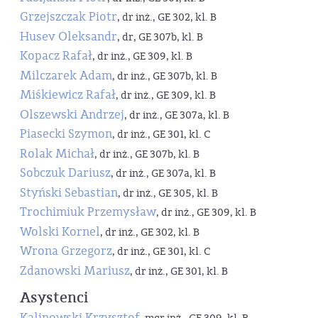
Grzejszczak Piotr
, dr inż., GE 302, kl. B
Husev Oleksandr
, dr, GE 307b, kl. B
Kopacz Rafał
, dr inż., GE 309, kl. B
Milczarek Adam
, dr inż., GE 307b, kl. B
Miśkiewicz Rafał
, dr inż., GE 309, kl. B
Olszewski Andrzej
, dr inż., GE 307a, kl. B
Piasecki Szymon
, dr inż., GE 301, kl. C
Rolak Michał
, dr inż., GE 307b, kl. B
Sobczuk Dariusz
, dr inż., GE 307a, kl. B
Styński Sebastian
, dr inż., GE 305, kl. B
Trochimiuk Przemysław
, dr inż., GE 309, kl. B
Wolski Kornel
, dr inż., GE 302, kl. B
Wrona Grzegorz
, dr inż., GE 301, kl. C
Zdanowski Mariusz
, dr inż., GE 301, kl. B
Asystenci
Kalinowski Krzysztof