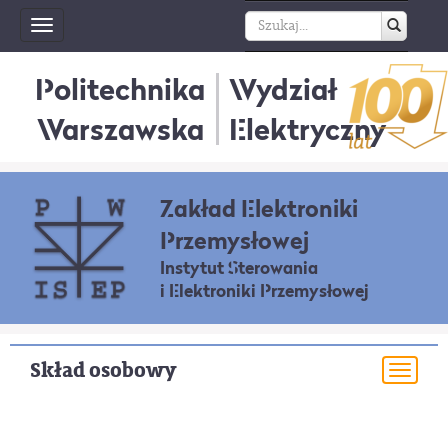
Toggle
navigation
Politechnika
Wydział
Warszawska
Elektryczny
Zakład Elektroniki
Przemysłowej
Instytut Sterowania
i Elektroniki Przemysłowej
Skład osobowy
Togg
navi