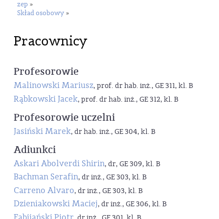
zep
»
Skład osobowy
»
Pracownicy
Profesorowie
Malinowski Mariusz
, prof. dr hab. inż., GE 311, kl. B
Rąbkowski Jacek
, prof. dr hab. inż., GE 312, kl. B
Profesorowie uczelni
Jasiński Marek
, dr hab. inż., GE 304, kl. B
Adiunkci
Askari Abolverdi Shirin
, dr, GE 309, kl. B
Bachman Serafin
, dr inż., GE 303, kl. B
Carreno Alvaro
, dr inż., GE 303, kl. B
Dzieniakowski Maciej
, dr inż., GE 306, kl. B
Fabijański Piotr
, dr inż., GE 301, kl. B