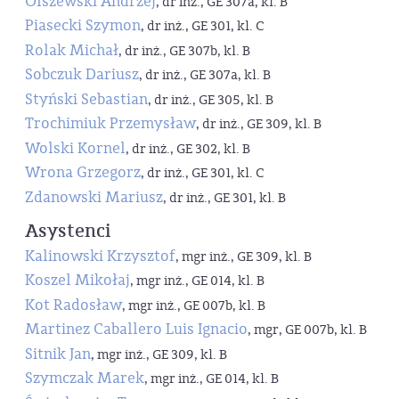
Olszewski Andrzej
, dr inż., GE 307a, kl. B
Piasecki Szymon
, dr inż., GE 301, kl. C
Rolak Michał
, dr inż., GE 307b, kl. B
Sobczuk Dariusz
, dr inż., GE 307a, kl. B
Styński Sebastian
, dr inż., GE 305, kl. B
Trochimiuk Przemysław
, dr inż., GE 309, kl. B
Wolski Kornel
, dr inż., GE 302, kl. B
Wrona Grzegorz
, dr inż., GE 301, kl. C
Zdanowski Mariusz
, dr inż., GE 301, kl. B
Asystenci
Kalinowski Krzysztof
, mgr inż., GE 309, kl. B
Koszel Mikołaj
, mgr inż., GE 014, kl. B
Kot Radosław
, mgr inż., GE 007b, kl. B
Martinez Caballero Luis Ignacio
, mgr, GE 007b, kl. B
Sitnik Jan
, mgr inż., GE 309, kl. B
Szymczak Marek
, mgr inż., GE 014, kl. B