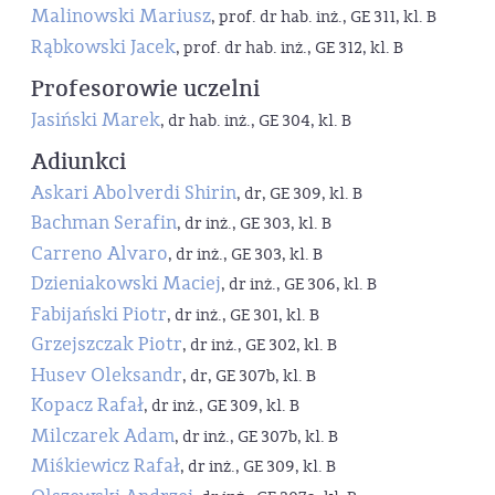
Malinowski Mariusz
, prof. dr hab. inż., GE 311, kl. B
Rąbkowski Jacek
, prof. dr hab. inż., GE 312, kl. B
Profesorowie uczelni
Jasiński Marek
, dr hab. inż., GE 304, kl. B
Adiunkci
Askari Abolverdi Shirin
, dr, GE 309, kl. B
Bachman Serafin
, dr inż., GE 303, kl. B
Carreno Alvaro
, dr inż., GE 303, kl. B
Dzieniakowski Maciej
, dr inż., GE 306, kl. B
Fabijański Piotr
, dr inż., GE 301, kl. B
Grzejszczak Piotr
, dr inż., GE 302, kl. B
Husev Oleksandr
, dr, GE 307b, kl. B
Kopacz Rafał
, dr inż., GE 309, kl. B
Milczarek Adam
, dr inż., GE 307b, kl. B
Miśkiewicz Rafał
, dr inż., GE 309, kl. B