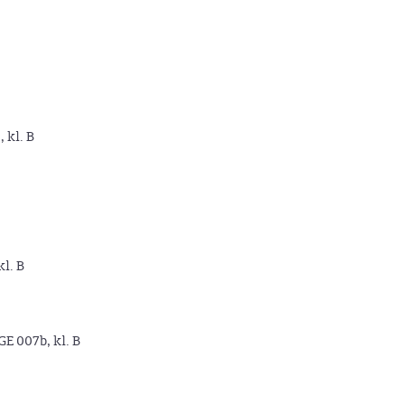
, kl. B
kl. B
GE 007b, kl. B