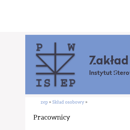
Zakład 
Instytut Ster
zep
Skład osobowy
»
»
Pracownicy