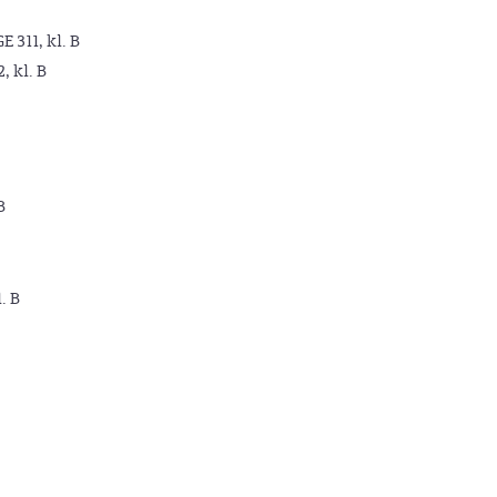
GE 311, kl. B
2, kl. B
B
. B