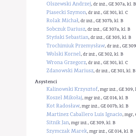
Olszewski Andrzej
, dr inż., GE 307a, kl. B
Piasecki Szymon
, dr inż., GE 301, kl. C
Rolak Michał
, dr inż., GE 307b, kl. B
Sobczuk Dariusz
, dr inż., GE 307a, kl. B
Styński Sebastian
, dr inż., GE 305, kl. B
Trochimiuk Przemysław
, dr inż., GE 309
Wolski Kornel
, dr inż., GE 302, kl. B
Wrona Grzegorz
, dr inż., GE 301, kl. C
Zdanowski Mariusz
, dr inż., GE 301, kl. B
Asystenci
Kalinowski Krzysztof
, mgr inż., GE 309, 
Koszel Mikołaj
, mgr inż., GE 014, kl. B
Kot Radosław
, mgr inż., GE 007b, kl. B
Martinez Caballero Luis Ignacio
, mgr, 
Sitnik Jan
, mgr inż., GE 309, kl. B
Szymczak Marek
, mgr inż., GE 014, kl. B