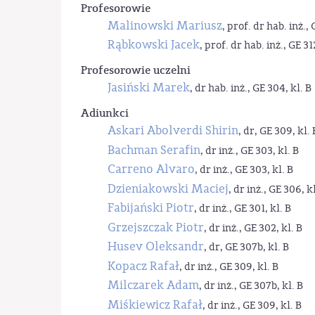
Profesorowie
Malinowski Mariusz
, prof. dr hab. inż., 
Rąbkowski Jacek
, prof. dr hab. inż., GE 31
Profesorowie uczelni
Jasiński Marek
, dr hab. inż., GE 304, kl. B
Adiunkci
Askari Abolverdi Shirin
, dr, GE 309, kl. 
Bachman Serafin
, dr inż., GE 303, kl. B
Carreno Alvaro
, dr inż., GE 303, kl. B
Dzieniakowski Maciej
, dr inż., GE 306, kl
Fabijański Piotr
, dr inż., GE 301, kl. B
Grzejszczak Piotr
, dr inż., GE 302, kl. B
Husev Oleksandr
, dr, GE 307b, kl. B
Kopacz Rafał
, dr inż., GE 309, kl. B
Milczarek Adam
, dr inż., GE 307b, kl. B
Miśkiewicz Rafał
, dr inż., GE 309, kl. B