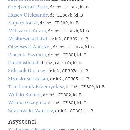
Grzejszczak Piotr
, dr inż., GE 302, kl. B
Husev Oleksandr
, dr, GE 307b, kl. B
Kopacz Rafał
, dr inż., GE 309, kl. B
Milczarek Adam
, dr inż., GE 307b, kl. B
Miśkiewicz Rafał
, dr inż., GE 309, kl. B
Olszewski Andrzej
, dr inż., GE 307a, kl. B
Piasecki Szymon
, dr inż., GE 301, kl. C
Rolak Michał
, dr inż., GE 307b, kl. B
Sobczuk Dariusz
, dr inż., GE 307a, kl. B
Styński Sebastian
, dr inż., GE 305, kl. B
Trochimiuk Przemysław
, dr inż., GE 309, kl. B
Wolski Kornel
, dr inż., GE 302, kl. B
Wrona Grzegorz
, dr inż., GE 301, kl. C
Zdanowski Mariusz
, dr inż., GE 301, kl. B
Asystenci
Kalinowski Krzysztof