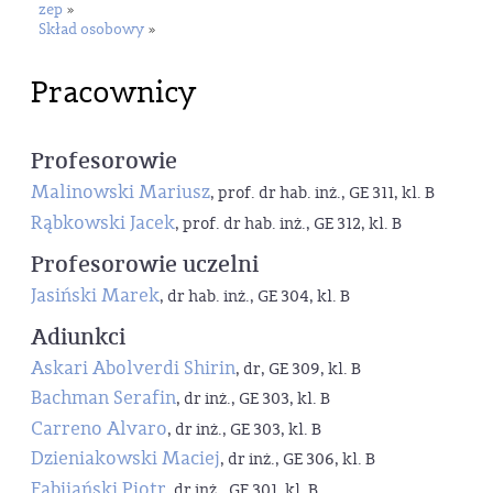
zep
»
Skład osobowy
»
Pracownicy
Profesorowie
Malinowski Mariusz
, prof. dr hab. inż., GE 311, kl. B
Rąbkowski Jacek
, prof. dr hab. inż., GE 312, kl. B
Profesorowie uczelni
Jasiński Marek
, dr hab. inż., GE 304, kl. B
Adiunkci
Askari Abolverdi Shirin
, dr, GE 309, kl. B
Bachman Serafin
, dr inż., GE 303, kl. B
Carreno Alvaro
, dr inż., GE 303, kl. B
Dzieniakowski Maciej
, dr inż., GE 306, kl. B
Fabijański Piotr
, dr inż., GE 301, kl. B