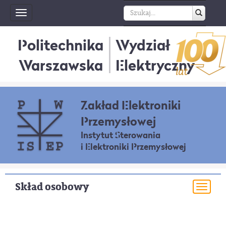
Toggle
navigation
Politechnika
Wydział
Warszawska
Elektryczny
Zakład Elektroniki
Przemysłowej
Instytut Sterowania
i Elektroniki Przemysłowej
Skład osobowy
Togg
navi