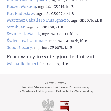
, mgr inż., GE 309, kl. B
Koszel Mikołaj
, mgr inż., GE 014, kl. B
Kot Radosław
, mgr inż., GE 007b, kl. B
Martinez Caballero Luis Ignacio
, mgr, GE 007b, kl. B
Sitnik Jan
, mgr inż., GE 309, kl. B
Szymczak Marek
, mgr inż., GE 014, kl. B
Święchowicz Tomasz
, mgr inż., GE 007b, kl. B
Soból Cezary
, mgr inż., GE 007b, kl. B
Pracownicy inzynieryjno-techniczni
Michalik Robert
, lic., GE 008, kl. B
© 2016-2026
Instytut Sterowania i Elektroniki Przemysłowej
na Wydziale Elektrycznym Politechniki Warszawskiej