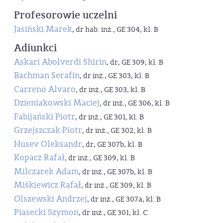
Profesorowie uczelni
Jasiński Marek
, dr hab. inż., GE 304, kl. B
Adiunkci
Askari Abolverdi Shirin
, dr, GE 309, kl. B
Bachman Serafin
, dr inż., GE 303, kl. B
Carreno Alvaro
, dr inż., GE 303, kl. B
Dzieniakowski Maciej
, dr inż., GE 306, kl. B
Fabijański Piotr
, dr inż., GE 301, kl. B
Grzejszczak Piotr
, dr inż., GE 302, kl. B
Husev Oleksandr
, dr, GE 307b, kl. B
Kopacz Rafał
, dr inż., GE 309, kl. B
Milczarek Adam
, dr inż., GE 307b, kl. B
Miśkiewicz Rafał
, dr inż., GE 309, kl. B
Olszewski Andrzej
, dr inż., GE 307a, kl. B
Piasecki Szymon
, dr inż., GE 301, kl. C