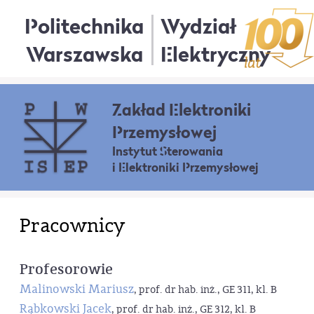
Politechnika
Wydział
Warszawska
Elektryczny
Zakład Elektroniki
Przemysłowej
Instytut Sterowania
i Elektroniki Przemysłowej
Pracownicy
Profesorowie
Malinowski Mariusz
, prof. dr hab. inż., GE 311, kl. B
Rąbkowski Jacek
, prof. dr hab. inż., GE 312, kl. B