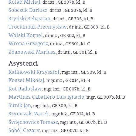
Rolak Michał
, dr inż., GE 307b, kl. B
Sobczuk Dariusz
, dr inż., GE 307a, kl. B
Styński Sebastian
, dr inż., GE 305, kl. B
Trochimiuk Przemysław
, dr inż., GE 309, kl. B
Wolski Kornel
, dr inż., GE 302, kl. B
Wrona Grzegorz
, dr inż., GE 301, kl. C
Zdanowski Mariusz
, dr inż., GE 301, kl. B
Asystenci
Kalinowski Krzysztof
, mgr inż., GE 309, kl. B
Koszel Mikołaj
, mgr inż., GE 014, kl. B
Kot Radosław
, mgr inż., GE 007b, kl. B
Martinez Caballero Luis Ignacio
, mgr, GE 007b, kl. B
Sitnik Jan
, mgr inż., GE 309, kl. B
Szymczak Marek
, mgr inż., GE 014, kl. B
Święchowicz Tomasz
, mgr inż., GE 007b, kl. B
Soból Cezary
, mgr inż., GE 007b, kl. B