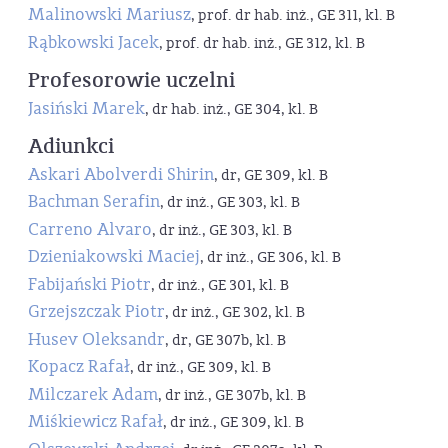
Malinowski Mariusz
, prof. dr hab. inż., GE 311, kl. B
Rąbkowski Jacek
, prof. dr hab. inż., GE 312, kl. B
Profesorowie uczelni
Jasiński Marek
, dr hab. inż., GE 304, kl. B
Adiunkci
Askari Abolverdi Shirin
, dr, GE 309, kl. B
Bachman Serafin
, dr inż., GE 303, kl. B
Carreno Alvaro
, dr inż., GE 303, kl. B
Dzieniakowski Maciej
, dr inż., GE 306, kl. B
Fabijański Piotr
, dr inż., GE 301, kl. B
Grzejszczak Piotr
, dr inż., GE 302, kl. B
Husev Oleksandr
, dr, GE 307b, kl. B
Kopacz Rafał
, dr inż., GE 309, kl. B
Milczarek Adam
, dr inż., GE 307b, kl. B
Miśkiewicz Rafał
, dr inż., GE 309, kl. B