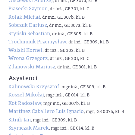
Olszewski Andrzej
, dr inż., GE 307a, kl. B
Piasecki Szymon
, dr inż., GE 301, kl. C
Rolak Michał
, dr inż., GE 307b, kl. B
Sobczuk Dariusz
, dr inż., GE 307a, kl. B
Styński Sebastian
, dr inż., GE 305, kl. B
Trochimiuk Przemysław
, dr inż., GE 309, kl. B
Wolski Kornel
, dr inż., GE 302, kl. B
Wrona Grzegorz
, dr inż., GE 301, kl. C
Zdanowski Mariusz
, dr inż., GE 301, kl. B
Asystenci
Kalinowski Krzysztof
, mgr inż., GE 309, kl. B
Koszel Mikołaj
, mgr inż., GE 014, kl. B
Kot Radosław
, mgr inż., GE 007b, kl. B
Martinez Caballero Luis Ignacio
, mgr, GE 007b, kl. B
Sitnik Jan
, mgr inż., GE 309, kl. B
Szymczak Marek
, mgr inż., GE 014, kl. B