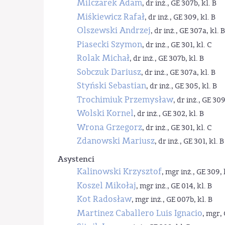
Milczarek Adam
, dr inż., GE 307b, kl. B
Miśkiewicz Rafał
, dr inż., GE 309, kl. B
Olszewski Andrzej
, dr inż., GE 307a, kl. B
Piasecki Szymon
, dr inż., GE 301, kl. C
Rolak Michał
, dr inż., GE 307b, kl. B
Sobczuk Dariusz
, dr inż., GE 307a, kl. B
Styński Sebastian
, dr inż., GE 305, kl. B
Trochimiuk Przemysław
, dr inż., GE 309
Wolski Kornel
, dr inż., GE 302, kl. B
Wrona Grzegorz
, dr inż., GE 301, kl. C
Zdanowski Mariusz
, dr inż., GE 301, kl. B
Asystenci
Kalinowski Krzysztof
, mgr inż., GE 309, 
Koszel Mikołaj
, mgr inż., GE 014, kl. B
Kot Radosław
, mgr inż., GE 007b, kl. B
Martinez Caballero Luis Ignacio
, mgr, 