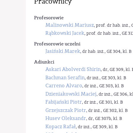
Pracownicy
Profesorowie
Malinowski Mariusz
, prof. dr hab. inż., 
Rąbkowski Jacek
, prof. dr hab. inż., GE 31
Profesorowie uczelni
Jasiński Marek
, dr hab. inż., GE 304, kl. B
Adiunkci
Askari Abolverdi Shirin
, dr, GE 309, kl. 
Bachman Serafin
, dr inż., GE 303, kl. B
Carreno Alvaro
, dr inż., GE 303, kl. B
Dzieniakowski Maciej
, dr inż., GE 306, kl
Fabijański Piotr
, dr inż., GE 301, kl. B
Grzejszczak Piotr
, dr inż., GE 302, kl. B
Husev Oleksandr
, dr, GE 307b, kl. B
Kopacz Rafał
, dr inż., GE 309, kl. B