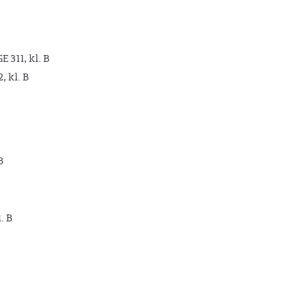
GE 311, kl. B
2, kl. B
B
. B