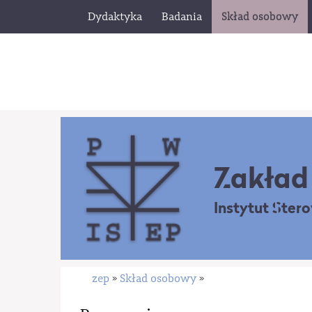
Dydaktyka
Badania
Skład osobowy
Zakład 
Instytut Ster
zep
Skład osobowy
»
»