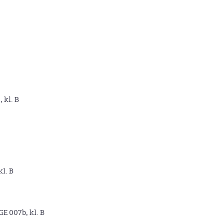
, kl. B
kl. B
GE 007b, kl. B