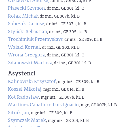
Olszewski Andrzej
, dr inż., GE 307a, kl. B
Piasecki Szymon
, dr inż., GE 301, kl. C
Rolak Michał
, dr inż., GE 307b, kl. B
Sobczuk Dariusz
, dr inż., GE 307a, kl. B
Styński Sebastian
, dr inż., GE 305, kl. B
Trochimiuk Przemysław
, dr inż., GE 309, kl. B
Wolski Kornel
, dr inż., GE 302, kl. B
Wrona Grzegorz
, dr inż., GE 301, kl. C
Zdanowski Mariusz
, dr inż., GE 301, kl. B
Asystenci
Kalinowski Krzysztof
, mgr inż., GE 309, kl. B
Koszel Mikołaj
, mgr inż., GE 014, kl. B
Kot Radosław
, mgr inż., GE 007b, kl. B
Martinez Caballero Luis Ignacio
, mgr, GE 007b, kl. B
Sitnik Jan
, mgr inż., GE 309, kl. B
Szymczak Marek
, mgr inż., GE 014, kl. B