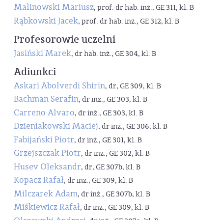
Malinowski Mariusz
, prof. dr hab. inż., GE 311, kl. B
Rąbkowski Jacek
, prof. dr hab. inż., GE 312, kl. B
Profesorowie uczelni
Jasiński Marek
, dr hab. inż., GE 304, kl. B
Adiunkci
Askari Abolverdi Shirin
, dr, GE 309, kl. B
Bachman Serafin
, dr inż., GE 303, kl. B
Carreno Alvaro
, dr inż., GE 303, kl. B
Dzieniakowski Maciej
, dr inż., GE 306, kl. B
Fabijański Piotr
, dr inż., GE 301, kl. B
Grzejszczak Piotr
, dr inż., GE 302, kl. B
Husev Oleksandr
, dr, GE 307b, kl. B
Kopacz Rafał
, dr inż., GE 309, kl. B
Milczarek Adam
, dr inż., GE 307b, kl. B
Miśkiewicz Rafał
, dr inż., GE 309, kl. B