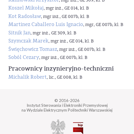
, mgr inż., GE 309, kl. B
Koszel Mikołaj
, mgr inż., GE 014, kl. B
Kot Radosław
, mgr inż., GE 007b, kl. B
Martinez Caballero Luis Ignacio
, mgr, GE 007b, kl. B
Sitnik Jan
, mgr inż., GE 309, kl. B
Szymczak Marek
, mgr inż., GE 014, kl. B
Święchowicz Tomasz
, mgr inż., GE 007b, kl. B
Soból Cezary
, mgr inż., GE 007b, kl. B
Pracownicy inzynieryjno-techniczni
Michalik Robert
, lic., GE 008, kl. B
© 2016-2026
Instytut Sterowania i Elektroniki Przemysłowej
na Wydziale Elektrycznym Politechniki Warszawskiej