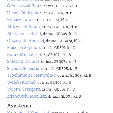
Grzejszczak Piotr
, dr inż., GE 302, kl. B
Husev Oleksandr
, dr, GE 307b, kl. B
Kopacz Rafał
, dr inż., GE 309, kl. B
Milczarek Adam
, dr inż., GE 307b, kl. B
Miśkiewicz Rafał
, dr inż., GE 309, kl. B
Olszewski Andrzej
, dr inż., GE 307a, kl. B
Piasecki Szymon
, dr inż., GE 301, kl. C
Rolak Michał
, dr inż., GE 307b, kl. B
Sobczuk Dariusz
, dr inż., GE 307a, kl. B
Styński Sebastian
, dr inż., GE 305, kl. B
Trochimiuk Przemysław
, dr inż., GE 309, kl. B
Wolski Kornel
, dr inż., GE 302, kl. B
Wrona Grzegorz
, dr inż., GE 301, kl. C
Zdanowski Mariusz
, dr inż., GE 301, kl. B
Asystenci
Kalinowski Krzysztof