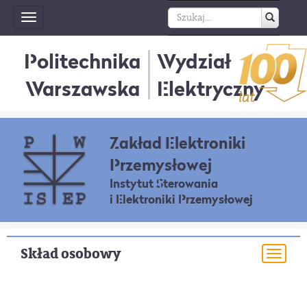
Toggle
navigation
Politechnika
Wydział
Warszawska
Elektryczny
Zakład Elektroniki
Przemysłowej
Instytut Sterowania
i Elektroniki Przemysłowej
Skład osobowy
Togg
navi