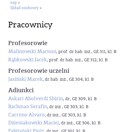
zep
»
Skład osobowy
»
Pracownicy
Profesorowie
Malinowski Mariusz
, prof. dr hab. inż., GE 311, kl. B
Rąbkowski Jacek
, prof. dr hab. inż., GE 312, kl. B
Profesorowie uczelni
Jasiński Marek
, dr hab. inż., GE 304, kl. B
Adiunkci
Askari Abolverdi Shirin
, dr, GE 309, kl. B
Bachman Serafin
, dr inż., GE 303, kl. B
Carreno Alvaro
, dr inż., GE 303, kl. B
Dzieniakowski Maciej
, dr inż., GE 306, kl. B
Fabijański Piotr
, dr inż., GE 301, kl. B