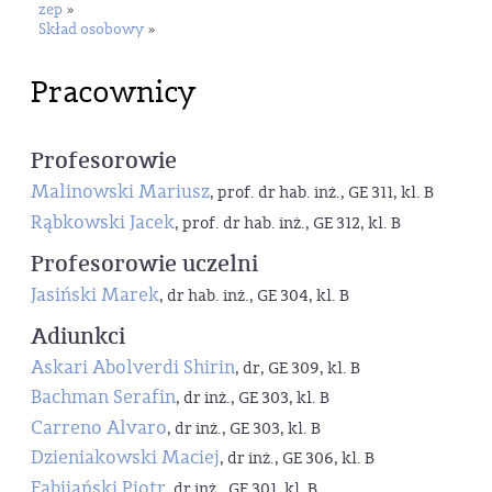
zep
»
Skład osobowy
»
Pracownicy
Profesorowie
Malinowski Mariusz
, prof. dr hab. inż., GE 311, kl. B
Rąbkowski Jacek
, prof. dr hab. inż., GE 312, kl. B
Profesorowie uczelni
Jasiński Marek
, dr hab. inż., GE 304, kl. B
Adiunkci
Askari Abolverdi Shirin
, dr, GE 309, kl. B
Bachman Serafin
, dr inż., GE 303, kl. B
Carreno Alvaro
, dr inż., GE 303, kl. B
Dzieniakowski Maciej
, dr inż., GE 306, kl. B
Fabijański Piotr
, dr inż., GE 301, kl. B