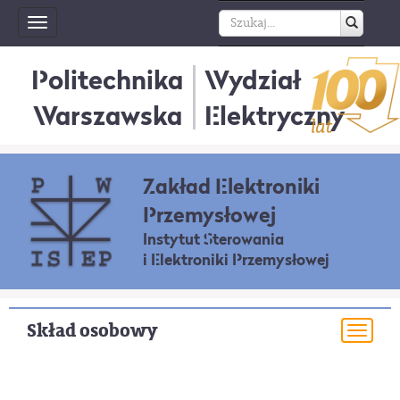
Toggle
navigation
Politechnika
Wydział
Warszawska
Elektryczny
Zakład Elektroniki
Przemysłowej
Instytut Sterowania
i Elektroniki Przemysłowej
Skład osobowy
Togg
navi