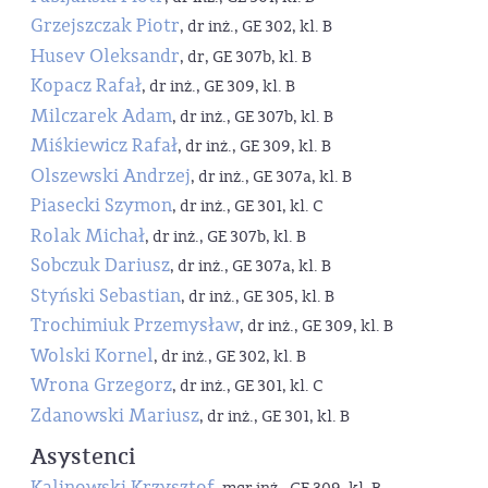
Grzejszczak Piotr
, dr inż., GE 302, kl. B
Husev Oleksandr
, dr, GE 307b, kl. B
Kopacz Rafał
, dr inż., GE 309, kl. B
Milczarek Adam
, dr inż., GE 307b, kl. B
Miśkiewicz Rafał
, dr inż., GE 309, kl. B
Olszewski Andrzej
, dr inż., GE 307a, kl. B
Piasecki Szymon
, dr inż., GE 301, kl. C
Rolak Michał
, dr inż., GE 307b, kl. B
Sobczuk Dariusz
, dr inż., GE 307a, kl. B
Styński Sebastian
, dr inż., GE 305, kl. B
Trochimiuk Przemysław
, dr inż., GE 309, kl. B
Wolski Kornel
, dr inż., GE 302, kl. B
Wrona Grzegorz
, dr inż., GE 301, kl. C
Zdanowski Mariusz
, dr inż., GE 301, kl. B
Asystenci
Kalinowski Krzysztof