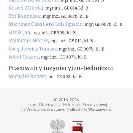
, mgr inż., GE 309, kl. B
Koszel Mikołaj
, mgr inż., GE 014, kl. B
Kot Radosław
, mgr inż., GE 007b, kl. B
Martinez Caballero Luis Ignacio
, mgr, GE 007b, kl. B
Sitnik Jan
, mgr inż., GE 309, kl. B
Szymczak Marek
, mgr inż., GE 014, kl. B
Święchowicz Tomasz
, mgr inż., GE 007b, kl. B
Soból Cezary
, mgr inż., GE 007b, kl. B
Pracownicy inzynieryjno-techniczni
Michalik Robert
, lic., GE 008, kl. B
© 2016-2026
Instytut Sterowania i Elektroniki Przemysłowej
na Wydziale Elektrycznym Politechniki Warszawskiej