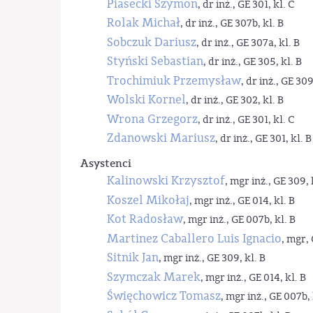
Piasecki Szymon
, dr inż., GE 301, kl. C
Rolak Michał
, dr inż., GE 307b, kl. B
Sobczuk Dariusz
, dr inż., GE 307a, kl. B
Styński Sebastian
, dr inż., GE 305, kl. B
Trochimiuk Przemysław
, dr inż., GE 309
Wolski Kornel
, dr inż., GE 302, kl. B
Wrona Grzegorz
, dr inż., GE 301, kl. C
Zdanowski Mariusz
, dr inż., GE 301, kl. B
Asystenci
Kalinowski Krzysztof
, mgr inż., GE 309, 
Koszel Mikołaj
, mgr inż., GE 014, kl. B
Kot Radosław
, mgr inż., GE 007b, kl. B
Martinez Caballero Luis Ignacio
, mgr, 
Sitnik Jan
, mgr inż., GE 309, kl. B
Szymczak Marek
, mgr inż., GE 014, kl. B
Święchowicz Tomasz
, mgr inż., GE 007b, 