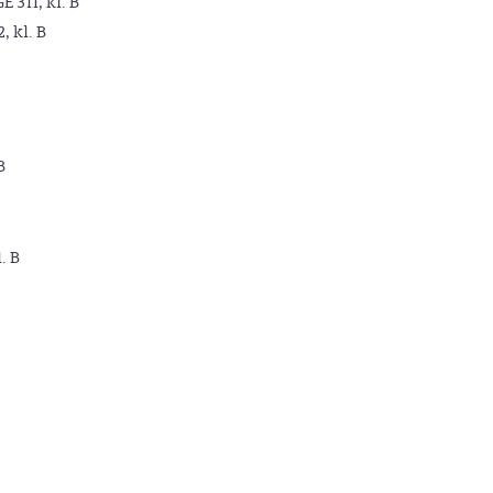
GE 311, kl. B
2, kl. B
B
. B