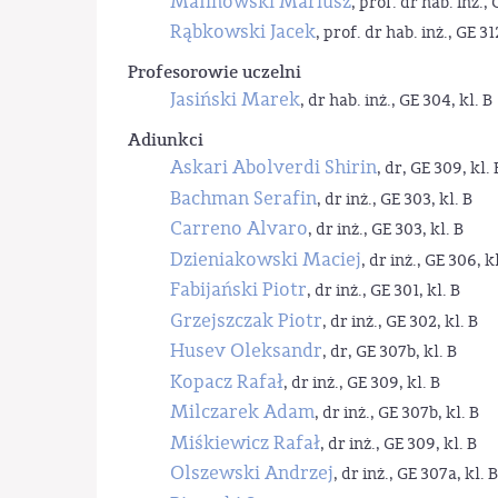
Malinowski Mariusz
, prof. dr hab. inż., 
Rąbkowski Jacek
, prof. dr hab. inż., GE 31
Profesorowie uczelni
Jasiński Marek
, dr hab. inż., GE 304, kl. B
Adiunkci
Askari Abolverdi Shirin
, dr, GE 309, kl. 
Bachman Serafin
, dr inż., GE 303, kl. B
Carreno Alvaro
, dr inż., GE 303, kl. B
Dzieniakowski Maciej
, dr inż., GE 306, kl
Fabijański Piotr
, dr inż., GE 301, kl. B
Grzejszczak Piotr
, dr inż., GE 302, kl. B
Husev Oleksandr
, dr, GE 307b, kl. B
Kopacz Rafał
, dr inż., GE 309, kl. B
Milczarek Adam
, dr inż., GE 307b, kl. B
Miśkiewicz Rafał
, dr inż., GE 309, kl. B
Olszewski Andrzej
, dr inż., GE 307a, kl. B