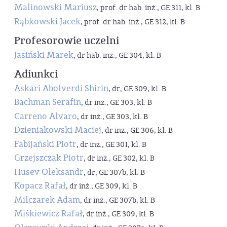
Malinowski Mariusz
, prof. dr hab. inż., GE 311, kl. B
Rąbkowski Jacek
, prof. dr hab. inż., GE 312, kl. B
Profesorowie uczelni
Jasiński Marek
, dr hab. inż., GE 304, kl. B
Adiunkci
Askari Abolverdi Shirin
, dr, GE 309, kl. B
Bachman Serafin
, dr inż., GE 303, kl. B
Carreno Alvaro
, dr inż., GE 303, kl. B
Dzieniakowski Maciej
, dr inż., GE 306, kl. B
Fabijański Piotr
, dr inż., GE 301, kl. B
Grzejszczak Piotr
, dr inż., GE 302, kl. B
Husev Oleksandr
, dr, GE 307b, kl. B
Kopacz Rafał
, dr inż., GE 309, kl. B
Milczarek Adam
, dr inż., GE 307b, kl. B
Miśkiewicz Rafał
, dr inż., GE 309, kl. B