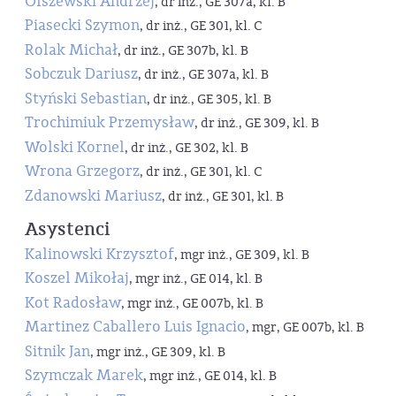
Olszewski Andrzej
, dr inż., GE 307a, kl. B
Piasecki Szymon
, dr inż., GE 301, kl. C
Rolak Michał
, dr inż., GE 307b, kl. B
Sobczuk Dariusz
, dr inż., GE 307a, kl. B
Styński Sebastian
, dr inż., GE 305, kl. B
Trochimiuk Przemysław
, dr inż., GE 309, kl. B
Wolski Kornel
, dr inż., GE 302, kl. B
Wrona Grzegorz
, dr inż., GE 301, kl. C
Zdanowski Mariusz
, dr inż., GE 301, kl. B
Asystenci
Kalinowski Krzysztof
, mgr inż., GE 309, kl. B
Koszel Mikołaj
, mgr inż., GE 014, kl. B
Kot Radosław
, mgr inż., GE 007b, kl. B
Martinez Caballero Luis Ignacio
, mgr, GE 007b, kl. B
Sitnik Jan
, mgr inż., GE 309, kl. B
Szymczak Marek
, mgr inż., GE 014, kl. B