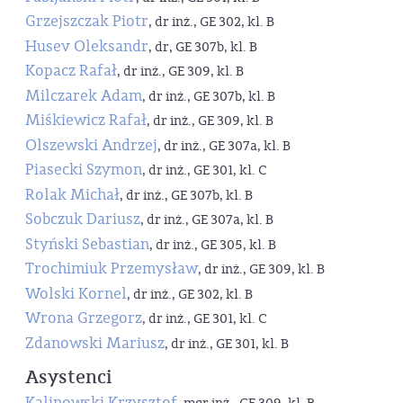
Grzejszczak Piotr
, dr inż., GE 302, kl. B
Husev Oleksandr
, dr, GE 307b, kl. B
Kopacz Rafał
, dr inż., GE 309, kl. B
Milczarek Adam
, dr inż., GE 307b, kl. B
Miśkiewicz Rafał
, dr inż., GE 309, kl. B
Olszewski Andrzej
, dr inż., GE 307a, kl. B
Piasecki Szymon
, dr inż., GE 301, kl. C
Rolak Michał
, dr inż., GE 307b, kl. B
Sobczuk Dariusz
, dr inż., GE 307a, kl. B
Styński Sebastian
, dr inż., GE 305, kl. B
Trochimiuk Przemysław
, dr inż., GE 309, kl. B
Wolski Kornel
, dr inż., GE 302, kl. B
Wrona Grzegorz
, dr inż., GE 301, kl. C
Zdanowski Mariusz
, dr inż., GE 301, kl. B
Asystenci
Kalinowski Krzysztof