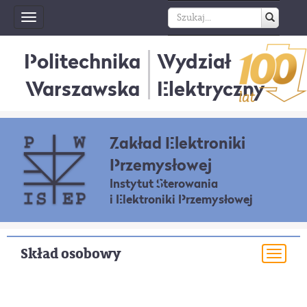
Toggle
navigation
Politechnika
Wydział
Warszawska
Elektryczny
Zakład Elektroniki
Przemysłowej
Instytut Sterowania
i Elektroniki Przemysłowej
Skład osobowy
Togg
navi