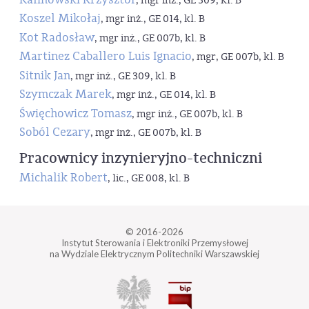
, mgr inż., GE 309, kl. B
Koszel Mikołaj
, mgr inż., GE 014, kl. B
Kot Radosław
, mgr inż., GE 007b, kl. B
Martinez Caballero Luis Ignacio
, mgr, GE 007b, kl. B
Sitnik Jan
, mgr inż., GE 309, kl. B
Szymczak Marek
, mgr inż., GE 014, kl. B
Święchowicz Tomasz
, mgr inż., GE 007b, kl. B
Soból Cezary
, mgr inż., GE 007b, kl. B
Pracownicy inzynieryjno-techniczni
Michalik Robert
, lic., GE 008, kl. B
© 2016-2026
Instytut Sterowania i Elektroniki Przemysłowej
na Wydziale Elektrycznym Politechniki Warszawskiej