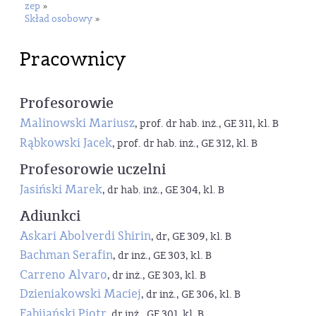
zep
»
Skład osobowy
»
Pracownicy
Profesorowie
Malinowski Mariusz
, prof. dr hab. inż., GE 311, kl. B
Rąbkowski Jacek
, prof. dr hab. inż., GE 312, kl. B
Profesorowie uczelni
Jasiński Marek
, dr hab. inż., GE 304, kl. B
Adiunkci
Askari Abolverdi Shirin
, dr, GE 309, kl. B
Bachman Serafin
, dr inż., GE 303, kl. B
Carreno Alvaro
, dr inż., GE 303, kl. B
Dzieniakowski Maciej
, dr inż., GE 306, kl. B
Fabijański Piotr
, dr inż., GE 301, kl. B