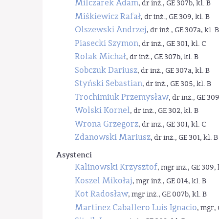
Milczarek Adam
, dr inż., GE 307b, kl. B
Miśkiewicz Rafał
, dr inż., GE 309, kl. B
Olszewski Andrzej
, dr inż., GE 307a, kl. B
Piasecki Szymon
, dr inż., GE 301, kl. C
Rolak Michał
, dr inż., GE 307b, kl. B
Sobczuk Dariusz
, dr inż., GE 307a, kl. B
Styński Sebastian
, dr inż., GE 305, kl. B
Trochimiuk Przemysław
, dr inż., GE 309
Wolski Kornel
, dr inż., GE 302, kl. B
Wrona Grzegorz
, dr inż., GE 301, kl. C
Zdanowski Mariusz
, dr inż., GE 301, kl. B
Asystenci
Kalinowski Krzysztof
, mgr inż., GE 309, 
Koszel Mikołaj
, mgr inż., GE 014, kl. B
Kot Radosław
, mgr inż., GE 007b, kl. B
Martinez Caballero Luis Ignacio
, mgr, 