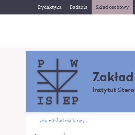
Dydaktyka
Badania
Skład osobowy
Zakład 
Instytut Ster
zep
Skład osobowy
»
»