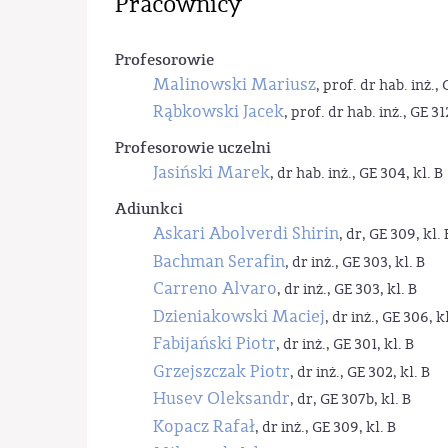
Pracownicy
Profesorowie
Malinowski Mariusz
, prof. dr hab. inż., 
Rąbkowski Jacek
, prof. dr hab. inż., GE 31
Profesorowie uczelni
Jasiński Marek
, dr hab. inż., GE 304, kl. B
Adiunkci
Askari Abolverdi Shirin
, dr, GE 309, kl. 
Bachman Serafin
, dr inż., GE 303, kl. B
Carreno Alvaro
, dr inż., GE 303, kl. B
Dzieniakowski Maciej
, dr inż., GE 306, kl
Fabijański Piotr
, dr inż., GE 301, kl. B
Grzejszczak Piotr
, dr inż., GE 302, kl. B
Husev Oleksandr
, dr, GE 307b, kl. B
Kopacz Rafał
, dr inż., GE 309, kl. B