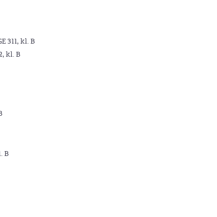
GE 311, kl. B
2, kl. B
B
. B