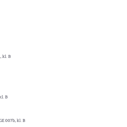
, kl. B
kl. B
GE 007b, kl. B