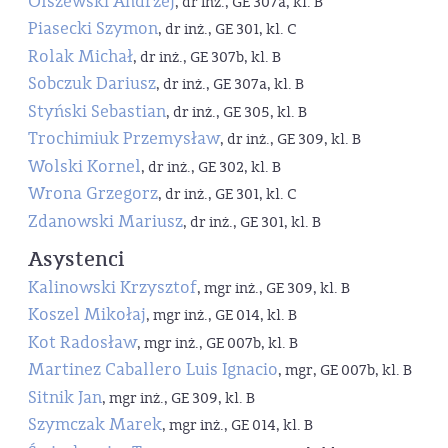
Olszewski Andrzej
, dr inż., GE 307a, kl. B
Piasecki Szymon
, dr inż., GE 301, kl. C
Rolak Michał
, dr inż., GE 307b, kl. B
Sobczuk Dariusz
, dr inż., GE 307a, kl. B
Styński Sebastian
, dr inż., GE 305, kl. B
Trochimiuk Przemysław
, dr inż., GE 309, kl. B
Wolski Kornel
, dr inż., GE 302, kl. B
Wrona Grzegorz
, dr inż., GE 301, kl. C
Zdanowski Mariusz
, dr inż., GE 301, kl. B
Asystenci
Kalinowski Krzysztof
, mgr inż., GE 309, kl. B
Koszel Mikołaj
, mgr inż., GE 014, kl. B
Kot Radosław
, mgr inż., GE 007b, kl. B
Martinez Caballero Luis Ignacio
, mgr, GE 007b, kl. B
Sitnik Jan
, mgr inż., GE 309, kl. B
Szymczak Marek
, mgr inż., GE 014, kl. B