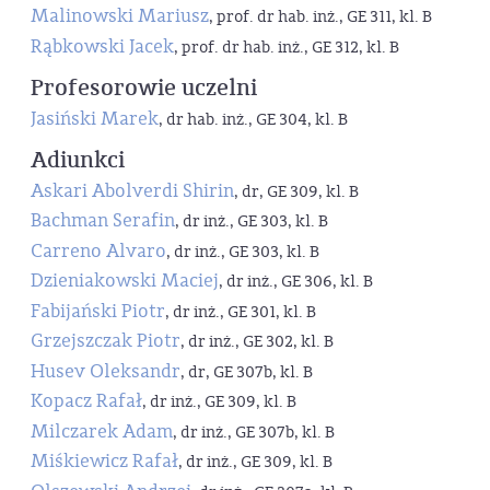
Malinowski Mariusz
, prof. dr hab. inż., GE 311, kl. B
Rąbkowski Jacek
, prof. dr hab. inż., GE 312, kl. B
Profesorowie uczelni
Jasiński Marek
, dr hab. inż., GE 304, kl. B
Adiunkci
Askari Abolverdi Shirin
, dr, GE 309, kl. B
Bachman Serafin
, dr inż., GE 303, kl. B
Carreno Alvaro
, dr inż., GE 303, kl. B
Dzieniakowski Maciej
, dr inż., GE 306, kl. B
Fabijański Piotr
, dr inż., GE 301, kl. B
Grzejszczak Piotr
, dr inż., GE 302, kl. B
Husev Oleksandr
, dr, GE 307b, kl. B
Kopacz Rafał
, dr inż., GE 309, kl. B
Milczarek Adam
, dr inż., GE 307b, kl. B
Miśkiewicz Rafał
, dr inż., GE 309, kl. B