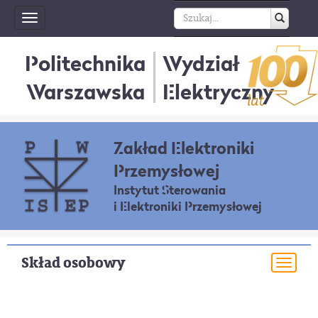
Toggle
navigation
Politechnika
Wydział
Warszawska
Elektryczny
Zakład Elektroniki
Przemysłowej
Instytut Sterowania
i Elektroniki Przemysłowej
Skład osobowy
Togg
navi