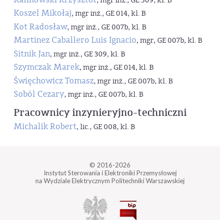
, mgr inż., GE 309, kl. B
Koszel Mikołaj
, mgr inż., GE 014, kl. B
Kot Radosław
, mgr inż., GE 007b, kl. B
Martinez Caballero Luis Ignacio
, mgr, GE 007b, kl. B
Sitnik Jan
, mgr inż., GE 309, kl. B
Szymczak Marek
, mgr inż., GE 014, kl. B
Święchowicz Tomasz
, mgr inż., GE 007b, kl. B
Soból Cezary
, mgr inż., GE 007b, kl. B
Pracownicy inzynieryjno-techniczni
Michalik Robert
, lic., GE 008, kl. B
© 2016-2026
Instytut Sterowania i Elektroniki Przemysłowej
na Wydziale Elektrycznym Politechniki Warszawskiej