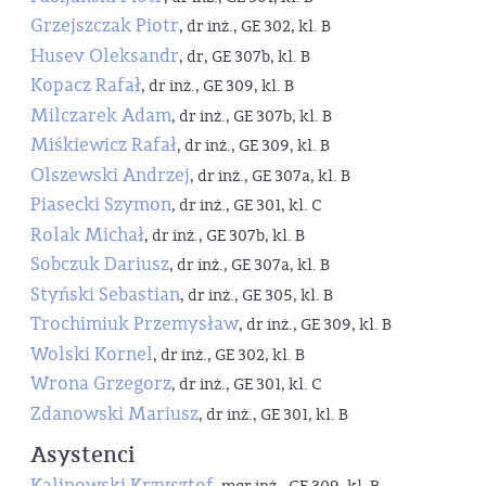
Grzejszczak Piotr
, dr inż., GE 302, kl. B
Husev Oleksandr
, dr, GE 307b, kl. B
Kopacz Rafał
, dr inż., GE 309, kl. B
Milczarek Adam
, dr inż., GE 307b, kl. B
Miśkiewicz Rafał
, dr inż., GE 309, kl. B
Olszewski Andrzej
, dr inż., GE 307a, kl. B
Piasecki Szymon
, dr inż., GE 301, kl. C
Rolak Michał
, dr inż., GE 307b, kl. B
Sobczuk Dariusz
, dr inż., GE 307a, kl. B
Styński Sebastian
, dr inż., GE 305, kl. B
Trochimiuk Przemysław
, dr inż., GE 309, kl. B
Wolski Kornel
, dr inż., GE 302, kl. B
Wrona Grzegorz
, dr inż., GE 301, kl. C
Zdanowski Mariusz
, dr inż., GE 301, kl. B
Asystenci
Kalinowski Krzysztof