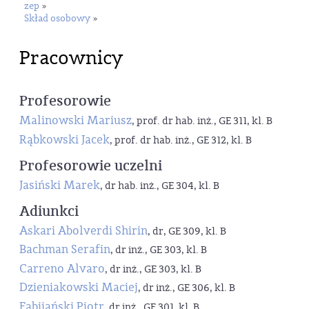
zep
»
Skład osobowy
»
Pracownicy
Profesorowie
Malinowski Mariusz
, prof. dr hab. inż., GE 311, kl. B
Rąbkowski Jacek
, prof. dr hab. inż., GE 312, kl. B
Profesorowie uczelni
Jasiński Marek
, dr hab. inż., GE 304, kl. B
Adiunkci
Askari Abolverdi Shirin
, dr, GE 309, kl. B
Bachman Serafin
, dr inż., GE 303, kl. B
Carreno Alvaro
, dr inż., GE 303, kl. B
Dzieniakowski Maciej
, dr inż., GE 306, kl. B
Fabijański Piotr
, dr inż., GE 301, kl. B