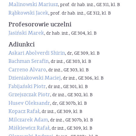
Malinowski Mariusz
, prof. dr hab. inż., GE 311, kl. B
Rąbkowski Jacek
, prof. dr hab. inż., GE 312, kl. B
Profesorowie uczelni
Jasiński Marek
, dr hab. inż., GE 304, kl. B
Adiunkci
Askari Abolverdi Shirin
, dr, GE 309, kl. B
Bachman Serafin
, dr inż., GE 303, kl. B
Carreno Alvaro
, dr inż., GE 303, kl. B
Dzieniakowski Maciej
, dr inż., GE 306, kl. B
Fabijański Piotr
, dr inż., GE 301, kl. B
Grzejszczak Piotr
, dr inż., GE 302, kl. B
Husev Oleksandr
, dr, GE 307b, kl. B
Kopacz Rafał
, dr inż., GE 309, kl. B
Milczarek Adam
, dr inż., GE 307b, kl. B
Miśkiewicz Rafał
, dr inż., GE 309, kl. B