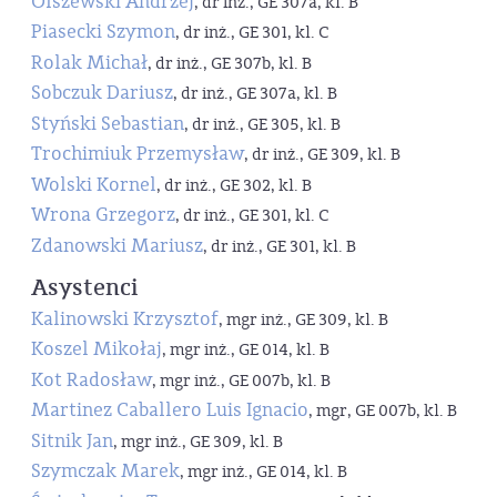
Olszewski Andrzej
, dr inż., GE 307a, kl. B
Piasecki Szymon
, dr inż., GE 301, kl. C
Rolak Michał
, dr inż., GE 307b, kl. B
Sobczuk Dariusz
, dr inż., GE 307a, kl. B
Styński Sebastian
, dr inż., GE 305, kl. B
Trochimiuk Przemysław
, dr inż., GE 309, kl. B
Wolski Kornel
, dr inż., GE 302, kl. B
Wrona Grzegorz
, dr inż., GE 301, kl. C
Zdanowski Mariusz
, dr inż., GE 301, kl. B
Asystenci
Kalinowski Krzysztof
, mgr inż., GE 309, kl. B
Koszel Mikołaj
, mgr inż., GE 014, kl. B
Kot Radosław
, mgr inż., GE 007b, kl. B
Martinez Caballero Luis Ignacio
, mgr, GE 007b, kl. B
Sitnik Jan
, mgr inż., GE 309, kl. B
Szymczak Marek
, mgr inż., GE 014, kl. B