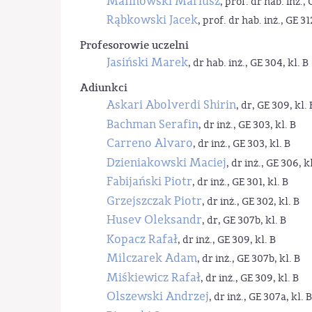
Malinowski Mariusz
, prof. dr hab. inż., 
Rąbkowski Jacek
, prof. dr hab. inż., GE 31
Profesorowie uczelni
Jasiński Marek
, dr hab. inż., GE 304, kl. B
Adiunkci
Askari Abolverdi Shirin
, dr, GE 309, kl. 
Bachman Serafin
, dr inż., GE 303, kl. B
Carreno Alvaro
, dr inż., GE 303, kl. B
Dzieniakowski Maciej
, dr inż., GE 306, kl
Fabijański Piotr
, dr inż., GE 301, kl. B
Grzejszczak Piotr
, dr inż., GE 302, kl. B
Husev Oleksandr
, dr, GE 307b, kl. B
Kopacz Rafał
, dr inż., GE 309, kl. B
Milczarek Adam
, dr inż., GE 307b, kl. B
Miśkiewicz Rafał
, dr inż., GE 309, kl. B
Olszewski Andrzej
, dr inż., GE 307a, kl. B