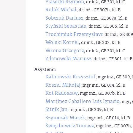
Piasecki Szymon
, dr inż., GE 301, kl. C
Rolak Michał
, dr inż., GE 307b, kl. B
Sobczuk Dariusz
, dr inż., GE 307a, kl. B
Styński Sebastian
, dr inż., GE 305, kl. B
Trochimiuk Przemysław
, dr inż., GE 309
Wolski Kornel
, dr inż., GE 302, kl. B
Wrona Grzegorz
, dr inż., GE 301, kl. C
Zdanowski Mariusz
, dr inż., GE 301, kl. B
Asystenci
Kalinowski Krzysztof
, mgr inż., GE 309, 
Koszel Mikołaj
, mgr inż., GE 014, kl. B
Kot Radosław
, mgr inż., GE 007b, kl. B
Martinez Caballero Luis Ignacio
, mgr, 
Sitnik Jan
, mgr inż., GE 309, kl. B
Szymczak Marek
, mgr inż., GE 014, kl. B
Święchowicz Tomasz
, mgr inż., GE 007b, 