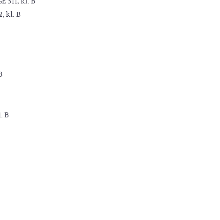
GE 311, kl. B
2, kl. B
B
. B