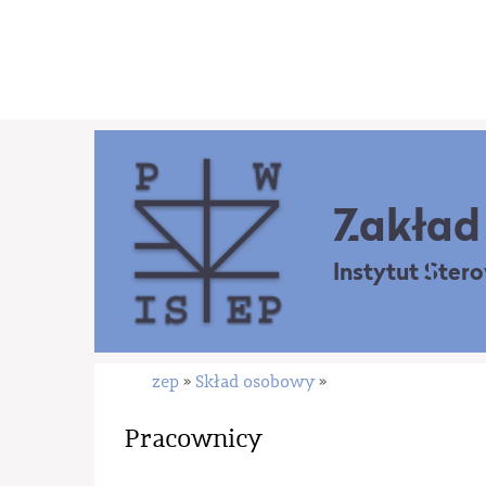
Zakład 
Instytut Ster
zep
Skład osobowy
»
»
Pracownicy