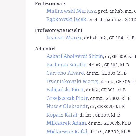
Profesorowie
Malinowski Mariusz
, prof. dr hab. inż., 
Rąbkowski Jacek
, prof. dr hab. inż., GE 31
Profesorowie uczelni
Jasiński Marek
, dr hab. inż., GE 304, kl. B
Adiunkci
Askari Abolverdi Shirin
, dr, GE 309, kl. 
Bachman Serafin
, dr inż., GE 303, kl. B
Carreno Alvaro
, dr inż., GE 303, kl. B
Dzieniakowski Maciej
, dr inż., GE 306, kl
Fabijański Piotr
, dr inż., GE 301, kl. B
Grzejszczak Piotr
, dr inż., GE 302, kl. B
Husev Oleksandr
, dr, GE 307b, kl. B
Kopacz Rafał
, dr inż., GE 309, kl. B
Milczarek Adam
, dr inż., GE 307b, kl. B
Miśkiewicz Rafał
, dr inż., GE 309, kl. B