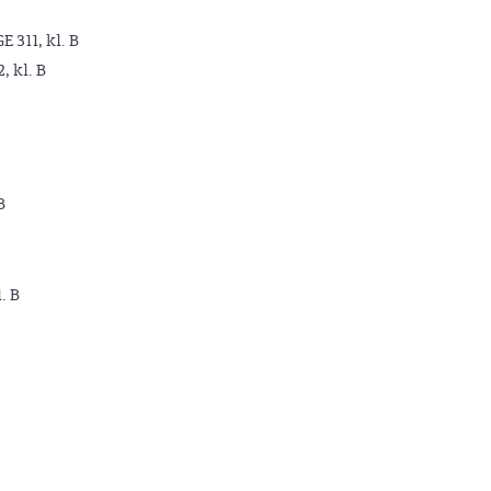
GE 311, kl. B
2, kl. B
B
. B