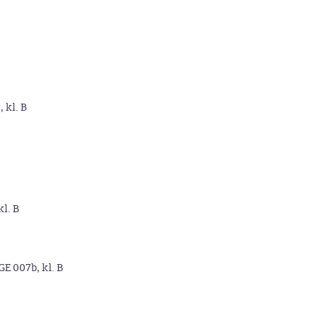
, kl. B
kl. B
GE 007b, kl. B