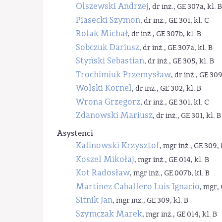
Olszewski Andrzej
, dr inż., GE 307a, kl. B
Piasecki Szymon
, dr inż., GE 301, kl. C
Rolak Michał
, dr inż., GE 307b, kl. B
Sobczuk Dariusz
, dr inż., GE 307a, kl. B
Styński Sebastian
, dr inż., GE 305, kl. B
Trochimiuk Przemysław
, dr inż., GE 309
Wolski Kornel
, dr inż., GE 302, kl. B
Wrona Grzegorz
, dr inż., GE 301, kl. C
Zdanowski Mariusz
, dr inż., GE 301, kl. B
Asystenci
Kalinowski Krzysztof
, mgr inż., GE 309, 
Koszel Mikołaj
, mgr inż., GE 014, kl. B
Kot Radosław
, mgr inż., GE 007b, kl. B
Martinez Caballero Luis Ignacio
, mgr, 
Sitnik Jan
, mgr inż., GE 309, kl. B
Szymczak Marek
, mgr inż., GE 014, kl. B