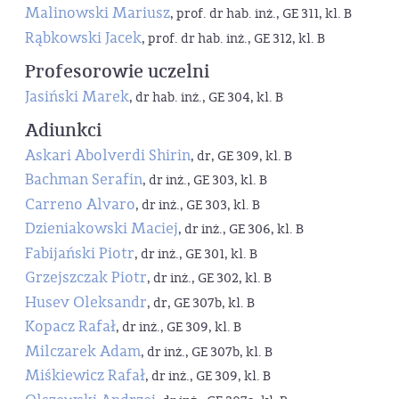
Malinowski Mariusz
, prof. dr hab. inż., GE 311, kl. B
Rąbkowski Jacek
, prof. dr hab. inż., GE 312, kl. B
Profesorowie uczelni
Jasiński Marek
, dr hab. inż., GE 304, kl. B
Adiunkci
Askari Abolverdi Shirin
, dr, GE 309, kl. B
Bachman Serafin
, dr inż., GE 303, kl. B
Carreno Alvaro
, dr inż., GE 303, kl. B
Dzieniakowski Maciej
, dr inż., GE 306, kl. B
Fabijański Piotr
, dr inż., GE 301, kl. B
Grzejszczak Piotr
, dr inż., GE 302, kl. B
Husev Oleksandr
, dr, GE 307b, kl. B
Kopacz Rafał
, dr inż., GE 309, kl. B
Milczarek Adam
, dr inż., GE 307b, kl. B
Miśkiewicz Rafał
, dr inż., GE 309, kl. B