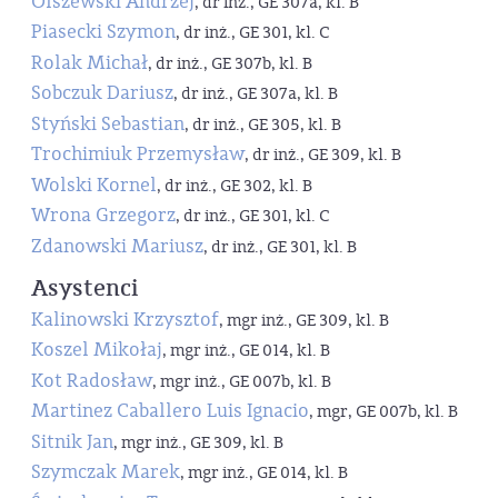
Olszewski Andrzej
, dr inż., GE 307a, kl. B
Piasecki Szymon
, dr inż., GE 301, kl. C
Rolak Michał
, dr inż., GE 307b, kl. B
Sobczuk Dariusz
, dr inż., GE 307a, kl. B
Styński Sebastian
, dr inż., GE 305, kl. B
Trochimiuk Przemysław
, dr inż., GE 309, kl. B
Wolski Kornel
, dr inż., GE 302, kl. B
Wrona Grzegorz
, dr inż., GE 301, kl. C
Zdanowski Mariusz
, dr inż., GE 301, kl. B
Asystenci
Kalinowski Krzysztof
, mgr inż., GE 309, kl. B
Koszel Mikołaj
, mgr inż., GE 014, kl. B
Kot Radosław
, mgr inż., GE 007b, kl. B
Martinez Caballero Luis Ignacio
, mgr, GE 007b, kl. B
Sitnik Jan
, mgr inż., GE 309, kl. B
Szymczak Marek
, mgr inż., GE 014, kl. B