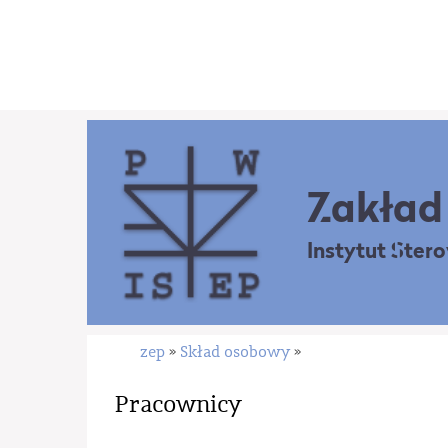
Zakład 
Instytut Ster
zep
Skład osobowy
»
»
Pracownicy