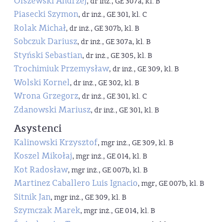
Olszewski Andrzej
, dr inż., GE 307a, kl. B
Piasecki Szymon
, dr inż., GE 301, kl. C
Rolak Michał
, dr inż., GE 307b, kl. B
Sobczuk Dariusz
, dr inż., GE 307a, kl. B
Styński Sebastian
, dr inż., GE 305, kl. B
Trochimiuk Przemysław
, dr inż., GE 309, kl. B
Wolski Kornel
, dr inż., GE 302, kl. B
Wrona Grzegorz
, dr inż., GE 301, kl. C
Zdanowski Mariusz
, dr inż., GE 301, kl. B
Asystenci
Kalinowski Krzysztof
, mgr inż., GE 309, kl. B
Koszel Mikołaj
, mgr inż., GE 014, kl. B
Kot Radosław
, mgr inż., GE 007b, kl. B
Martinez Caballero Luis Ignacio
, mgr, GE 007b, kl. B
Sitnik Jan
, mgr inż., GE 309, kl. B
Szymczak Marek
, mgr inż., GE 014, kl. B