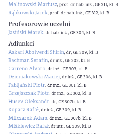
Malinowski Mariusz
, prof. dr hab. inż., GE 311, kl. B
Rąbkowski Jacek
, prof. dr hab. inż., GE 312, kl. B
Profesorowie uczelni
Jasiński Marek
, dr hab. inż., GE 304, kl. B
Adiunkci
Askari Abolverdi Shirin
, dr, GE 309, kl. B
Bachman Serafin
, dr inż., GE 303, kl. B
Carreno Alvaro
, dr inż., GE 303, kl. B
Dzieniakowski Maciej
, dr inż., GE 306, kl. B
Fabijański Piotr
, dr inż., GE 301, kl. B
Grzejszczak Piotr
, dr inż., GE 302, kl. B
Husev Oleksandr
, dr, GE 307b, kl. B
Kopacz Rafał
, dr inż., GE 309, kl. B
Milczarek Adam
, dr inż., GE 307b, kl. B
Miśkiewicz Rafał
, dr inż., GE 309, kl. B